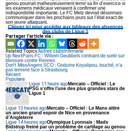
genou pourrait malheureusement ternir sa fin d’exercice si
les examens médicaux venaient à confirmer une
indisponibilité importante. Le FC Metz devrait désormais
communiquer dans les prochains jours sur l’état exact de
son jeune attaquant.
Cliquez ici pour accéder aux tableaux des absences
des clubs de Ligue 1
Partager l'article via :
Related Topics:
Autres clubs
Infirmerie
Up Next
Paris FC : Willem Geubbels contraint de sortir sur
blessure contre Rennes
Don't Miss
Angers SCO : Goduine Koyalipou, touché, n’a
pas terminé face à Strasbourg
Récent
Populaire
Ligue 1
1 heure ago
Mercato – Officiel : Le
PSG s’offre l’une des plus grandes stars de
Ligue 1
Ligue 1
3 heures ago
Mercato – Officiel : Le Mans attire
un ancien grand espoir de Nice en provenance
d’Angleterre
Ligue 1
4 heures ago
Olympique Lyonnais : Mads
Bidstrup freiné par un problème de cartilage au genou