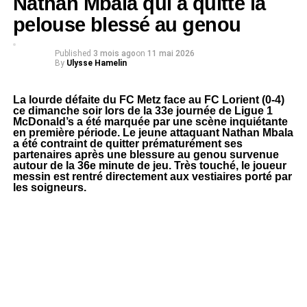
Nathan Mbala qui a quitté la
pelouse blessé au genou
Published
3 mois ago
on
11 mai 2026
By
Ulysse Hamelin
La lourde défaite du FC Metz face au FC Lorient (0-4)
ce dimanche soir lors de la 33e journée de Ligue 1
McDonald’s a été marquée par une scène inquiétante
en première période. Le jeune attaquant Nathan Mbala
a été contraint de quitter prématurément ses
partenaires après une blessure au genou survenue
autour de la 36e minute de jeu. Très touché, le joueur
messin est rentré directement aux vestiaires porté par
les soigneurs.