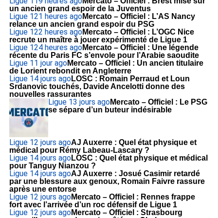
Ligue 1
19 heures ago
Mercato – Officiel : Brest mise sur
un ancien grand espoir de la Juventus
Ligue 1
21 heures ago
Mercato – Officiel : L’AS Nancy
relance un ancien grand espoir du PSG
Ligue 1
22 heures ago
Mercato – Officiel : L’OGC Nice
recrute un maître à jouer expérimenté de Ligue 1
Ligue 1
24 heures ago
Mercato – Officiel : Une légende
récente du Paris FC s’envole pour l’Arabie saoudite
Ligue 1
1 jour ago
Mercato – Officiel : Un ancien titulaire
de Lorient rebondit en Angleterre
Ligue 1
4 jours ago
LOSC : Romain Perraud et Loun
Srdanovic touchés, Davide Ancelotti donne des
nouvelles rassurantes
Ligue 1
3 jours ago
Mercato – Officiel : Le PSG
se sépare d’un buteur indésirable
Ligue 1
2 jours ago
AJ Auxerre : Quel état physique et
médical pour Rémy Labeau-Lascary ?
Ligue 1
4 jours ago
LOSC : Quel état physique et médical
pour Tanguy Nianzou ?
Ligue 1
4 jours ago
AJ Auxerre : Josué Casimir retardé
par une blessure aux genoux, Romain Faivre rassure
après une entorse
Ligue 1
2 jours ago
Mercato – Officiel : Rennes frappe
fort avec l’arrivée d’un roc défensif de Ligue 1
Ligue 1
2 jours ago
Mercato – Officiel : Strasbourg