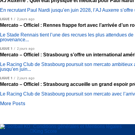
AJ Auxerre : Quel état physique et médical pour Paul Nardi
En recrutant Paul Nardi jusqu’en juin 2028, l’AJ Auxerre s’off
LIGUE 1
2 jours ago
Mercato – Officiel : Rennes frappe fort avec l’arrivée d’un r
Le Stade Rennais tient l’une des recrues les plus attendues de 
provenance...
LIGUE 1
2 jours ago
Mercato – Officiel : Strasbourg s’offre un international amé
Le Racing Club de Strasbourg poursuit son mercato ambitieux av
jusqu’en juin...
LIGUE 1
2 jours ago
Mercato – Officiel : Strasbourg accueille un grand espoir p
Le Racing Club de Strasbourg poursuit son mercato avec l’arrivée
More Posts
Conditions générales et Mentions légales
King Score