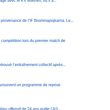
gé avec le KV Malines, où il a...
n provenance de l’IF Brommapojkarna. Le...
a compétition lors du premier match de
uvé l’entraînement collectif après...
ursuivent un programme de reprise
eu offensif de 24 ans quitte l’AS...