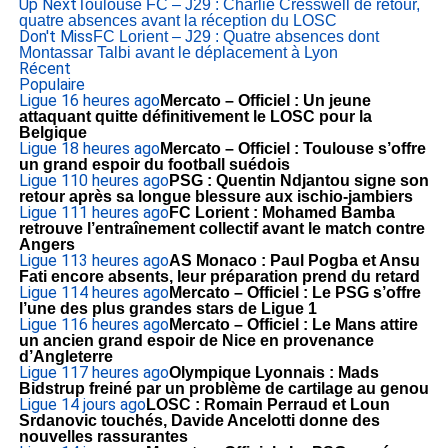
Up Next
Toulouse FC – J29 : Charlie Cresswell de retour,
quatre absences avant la réception du LOSC
Don't Miss
FC Lorient – J29 : Quatre absences dont
Montassar Talbi avant le déplacement à Lyon
Récent
Populaire
Ligue 1
6 heures ago
Mercato – Officiel : Un jeune
attaquant quitte définitivement le LOSC pour la
Belgique
Ligue 1
8 heures ago
Mercato – Officiel : Toulouse s’offre
un grand espoir du football suédois
Ligue 1
10 heures ago
PSG : Quentin Ndjantou signe son
retour après sa longue blessure aux ischio-jambiers
Ligue 1
11 heures ago
FC Lorient : Mohamed Bamba
retrouve l’entraînement collectif avant le match contre
Angers
Ligue 1
13 heures ago
AS Monaco : Paul Pogba et Ansu
Fati encore absents, leur préparation prend du retard
Ligue 1
14 heures ago
Mercato – Officiel : Le PSG s’offre
l’une des plus grandes stars de Ligue 1
Ligue 1
16 heures ago
Mercato – Officiel : Le Mans attire
un ancien grand espoir de Nice en provenance
d’Angleterre
Ligue 1
17 heures ago
Olympique Lyonnais : Mads
Bidstrup freiné par un problème de cartilage au genou
Ligue 1
4 jours ago
LOSC : Romain Perraud et Loun
Srdanovic touchés, Davide Ancelotti donne des
nouvelles rassurantes