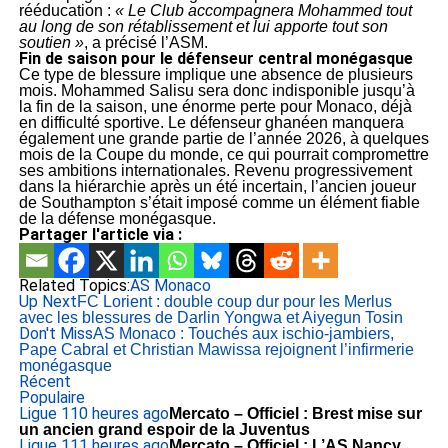
rééducation :
« Le Club accompagnera Mohammed tout
au long de son rétablissement et lui apporte tout son
soutien »
, a précisé l’ASM.
Fin de saison pour le défenseur central monégasque
Ce type de blessure implique une absence de plusieurs
mois. Mohammed Salisu sera donc indisponible jusqu’à
la fin de la saison, une énorme perte pour Monaco, déjà
en difficulté sportive. Le défenseur ghanéen manquera
également une grande partie de l’année 2026, à quelques
mois de la Coupe du monde, ce qui pourrait compromettre
ses ambitions internationales. Revenu progressivement
dans la hiérarchie après un été incertain, l’ancien joueur
de Southampton s’était imposé comme un élément fiable
de la défense monégasque.
Partager l'article via :
Related Topics:
AS Monaco
Up Next
FC Lorient : double coup dur pour les Merlus
avec les blessures de Darlin Yongwa et Aiyegun Tosin
Don't Miss
AS Monaco : Touchés aux ischio-jambiers,
Pape Cabral et Christian Mawissa rejoignent l’infirmerie
monégasque
Récent
Populaire
Ligue 1
10 heures ago
Mercato – Officiel : Brest mise sur
un ancien grand espoir de la Juventus
Ligue 1
11 heures ago
Mercato – Officiel : L’AS Nancy