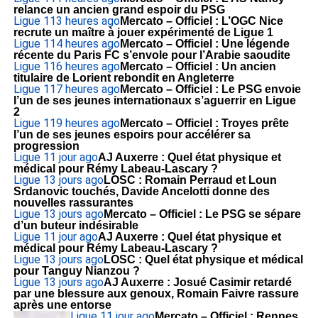
relance un ancien grand espoir du PSG
Ligue 1
13 heures ago
Mercato – Officiel : L’OGC Nice
recrute un maître à jouer expérimenté de Ligue 1
Ligue 1
14 heures ago
Mercato – Officiel : Une légende
récente du Paris FC s’envole pour l’Arabie saoudite
Ligue 1
16 heures ago
Mercato – Officiel : Un ancien
titulaire de Lorient rebondit en Angleterre
Ligue 1
17 heures ago
Mercato – Officiel : Le PSG envoie
l’un de ses jeunes internationaux s’aguerrir en Ligue
2
Ligue 1
19 heures ago
Mercato – Officiel : Troyes prête
l’un de ses jeunes espoirs pour accélérer sa
progression
Ligue 1
1 jour ago
AJ Auxerre : Quel état physique et
médical pour Rémy Labeau-Lascary ?
Ligue 1
3 jours ago
LOSC : Romain Perraud et Loun
Srdanovic touchés, Davide Ancelotti donne des
nouvelles rassurantes
Ligue 1
3 jours ago
Mercato – Officiel : Le PSG se sépare
d’un buteur indésirable
Ligue 1
1 jour ago
AJ Auxerre : Quel état physique et
médical pour Rémy Labeau-Lascary ?
Ligue 1
3 jours ago
LOSC : Quel état physique et médical
pour Tanguy Nianzou ?
Ligue 1
3 jours ago
AJ Auxerre : Josué Casimir retardé
par une blessure aux genoux, Romain Faivre rassure
après une entorse
Ligue 1
1 jour ago
Mercato – Officiel : Rennes