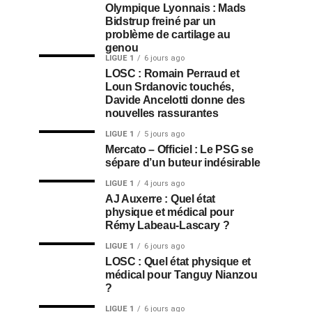
Olympique Lyonnais : Mads
Bidstrup freiné par un
problème de cartilage au
genou
LIGUE 1
6 jours ago
LOSC : Romain Perraud et
Loun Srdanovic touchés,
Davide Ancelotti donne des
nouvelles rassurantes
LIGUE 1
5 jours ago
Mercato – Officiel : Le PSG se
sépare d’un buteur indésirable
LIGUE 1
4 jours ago
AJ Auxerre : Quel état
physique et médical pour
Rémy Labeau-Lascary ?
LIGUE 1
6 jours ago
LOSC : Quel état physique et
médical pour Tanguy Nianzou
?
LIGUE 1
6 jours ago