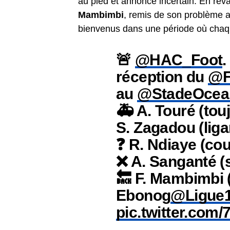
au pied et annoncé incertain. En rev
Mambimbi
, remis de son problème 
bienvenus dans une période où chaq
🚨
@HAC_Foot
.
réception du
@F
au
@StadeOcea
🚑 A. Touré (tou
S. Zagadou (lig
❓ R. Ndiaye (cou
❌ A. Sanganté 
🔙 F. Mambimbi 
Ebonog
@Ligue
pic.twitter.com