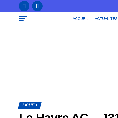
ACCUEIL
ACTUALITÉS
LIGUE 1
Le Havre AC – J31