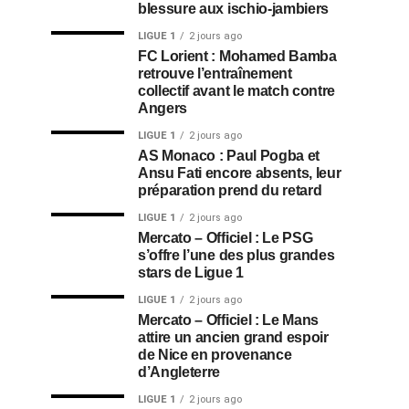
blessure aux ischio-jambiers
LIGUE 1
2 jours ago
FC Lorient : Mohamed Bamba
retrouve l’entraînement
collectif avant le match contre
Angers
LIGUE 1
2 jours ago
AS Monaco : Paul Pogba et
Ansu Fati encore absents, leur
préparation prend du retard
LIGUE 1
2 jours ago
Mercato – Officiel : Le PSG
s’offre l’une des plus grandes
stars de Ligue 1
LIGUE 1
2 jours ago
Mercato – Officiel : Le Mans
attire un ancien grand espoir
de Nice en provenance
d’Angleterre
LIGUE 1
2 jours ago