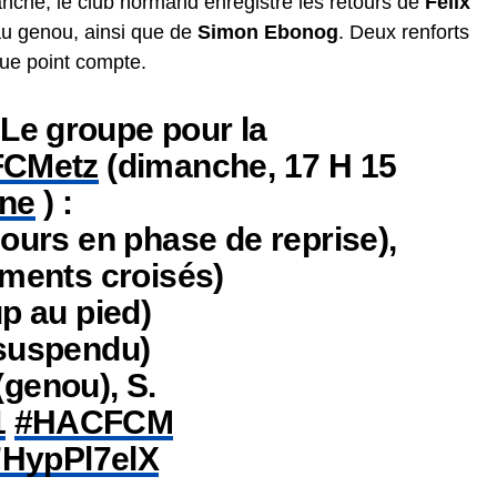
anche, le club normand enregistre les retours de
Félix
au genou, ainsi que de
Simon Ebonog
. Deux renforts
ue point compte.
 Le groupe pour la
CMetz
(dimanche, 17 H 15
ne
) :
jours en phase de reprise),
aments croisés)
p au pied)
(suspendu)
(genou), S.
1
#HACFCM
/7HypPl7elX