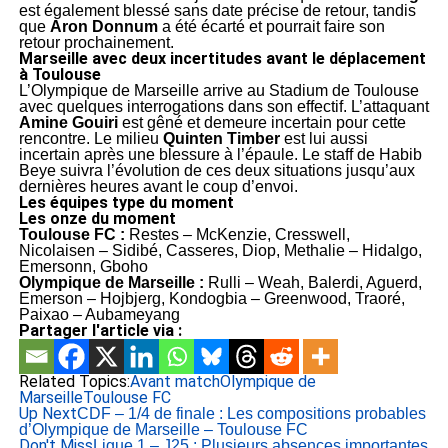
est également blessé sans date précise de retour, tandis
que
Aron Donnum
a été écarté et pourrait faire son
retour prochainement.
Marseille avec deux incertitudes avant le déplacement
à Toulouse
L’
Olympique de Marseille
arrive au
Stadium de Toulouse
avec quelques interrogations dans son effectif. L’attaquant
Amine Gouiri
est gêné et demeure incertain pour cette
rencontre. Le milieu
Quinten Timber
est lui aussi
incertain après une blessure à l’épaule. Le staff de
Habib
Beye
suivra l’évolution de ces deux situations jusqu’aux
dernières heures avant le coup d’envoi.
Les équipes type du moment
Les onze du moment
Toulouse FC :
Restes – McKenzie, Cresswell,
Nicolaisen – Sidibé, Casseres, Diop, Methalie – Hidalgo,
Emersonn, Gboho
Olympique de Marseille :
Rulli – Weah, Balerdi, Aguerd,
Emerson – Hojbjerg, Kondogbia – Greenwood, Traoré,
Paixao – Aubameyang
Partager l'article via :
Related Topics:
Avant match
Olympique de
Marseille
Toulouse FC
Up Next
CDF – 1/4 de finale : Les compositions probables
d’Olympique de Marseille – Toulouse FC
Don't Miss
Ligue 1 – J25 : Plusieurs absences importantes