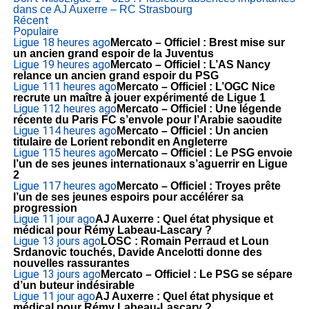
dans ce AJ Auxerre – RC Strasbourg
Récent
Populaire
Ligue 1
8 heures ago
Mercato – Officiel : Brest mise sur
un ancien grand espoir de la Juventus
Ligue 1
9 heures ago
Mercato – Officiel : L’AS Nancy
relance un ancien grand espoir du PSG
Ligue 1
11 heures ago
Mercato – Officiel : L’OGC Nice
recrute un maître à jouer expérimenté de Ligue 1
Ligue 1
12 heures ago
Mercato – Officiel : Une légende
récente du Paris FC s’envole pour l’Arabie saoudite
Ligue 1
14 heures ago
Mercato – Officiel : Un ancien
titulaire de Lorient rebondit en Angleterre
Ligue 1
15 heures ago
Mercato – Officiel : Le PSG envoie
l’un de ses jeunes internationaux s’aguerrir en Ligue
2
Ligue 1
17 heures ago
Mercato – Officiel : Troyes prête
l’un de ses jeunes espoirs pour accélérer sa
progression
Ligue 1
1 jour ago
AJ Auxerre : Quel état physique et
médical pour Rémy Labeau-Lascary ?
Ligue 1
3 jours ago
LOSC : Romain Perraud et Loun
Srdanovic touchés, Davide Ancelotti donne des
nouvelles rassurantes
Ligue 1
3 jours ago
Mercato – Officiel : Le PSG se sépare
d’un buteur indésirable
Ligue 1
1 jour ago
AJ Auxerre : Quel état physique et
médical pour Rémy Labeau-Lascary ?