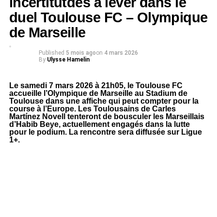
incertitutdes à lever dans le
duel Toulouse FC – Olympique
de Marseille
Published
5 mois ago
on
4 mars 2026
By
Ulysse Hamelin
Le samedi 7 mars 2026 à 21h05, le
Toulouse FC
accueille l’
Olympique de Marseille
au
Stadium de
Toulouse
dans une affiche qui peut compter pour la
course à l’Europe. Les Toulousains de
Carles
Martínez Novell
tenteront de bousculer les Marseillais
d’
Habib Beye
, actuellement engagés dans la lutte
pour le podium. La rencontre sera diffusée sur
Ligue
1+
.