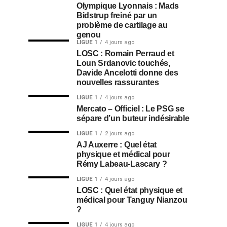
Olympique Lyonnais : Mads
Bidstrup freiné par un
problème de cartilage au
genou
LIGUE 1
4 jours ago
LOSC : Romain Perraud et
Loun Srdanovic touchés,
Davide Ancelotti donne des
nouvelles rassurantes
LIGUE 1
4 jours ago
Mercato – Officiel : Le PSG se
sépare d’un buteur indésirable
LIGUE 1
2 jours ago
AJ Auxerre : Quel état
physique et médical pour
Rémy Labeau-Lascary ?
LIGUE 1
4 jours ago
LOSC : Quel état physique et
médical pour Tanguy Nianzou
?
LIGUE 1
4 jours ago