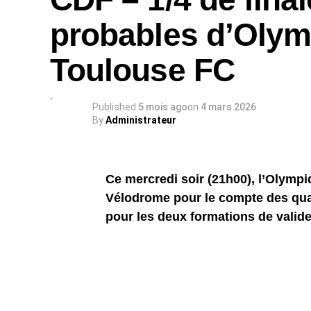
probables d’Olym
Toulouse FC
Published
5 mois ago
on
4 mars 2026
By
Administrateur
Ce mercredi soir (21h00), l’Olympi
Vélodrome pour le compte des quar
pour les deux formations de valider