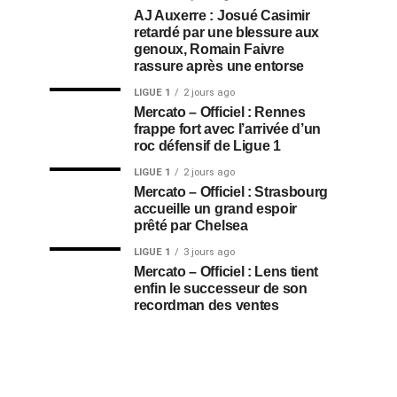
AJ Auxerre : Josué Casimir
retardé par une blessure aux
genoux, Romain Faivre
rassure après une entorse
LIGUE 1
2 jours ago
Mercato – Officiel : Rennes
frappe fort avec l’arrivée d’un
roc défensif de Ligue 1
LIGUE 1
2 jours ago
Mercato – Officiel : Strasbourg
accueille un grand espoir
prêté par Chelsea
LIGUE 1
3 jours ago
Mercato – Officiel : Lens tient
enfin le successeur de son
recordman des ventes