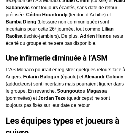
réception de l’AS Monaco.
Sidiki Chérif
(cuisse) et
Halid
Sabanovic
sont toujours écartés, sans date de retour
précisée.
Cédric Hountondji
(tendon d’Achille) et
Bamba Dieng
(blessure non communiquée) sont
incertains pour cette 26ᵉ journée, tout comme
Lilian
Raolisa
(ischio-jambiers). De plus,
Adrien Hunou
reste
écarté du groupe et ne sera pas disponible.
Une infirmerie diminuée à l’ASM
L’AS Monaco pourrait enregistrer quelques retours face à
Angers.
Folarin Balogun
(épaule) et
Alexandr Golovin
(adducteurs) sont incertains mais pourraient figurer dans
le groupe. En revanche,
Soungoutou Magassa
(pommettes) et
Jordan Teze
(quadriceps) ne sont
toujours pas fixés sur leur date de retour.
Les équipes types et joueurs à
suivre