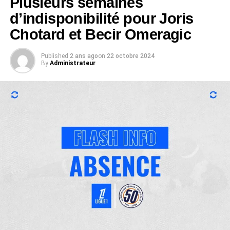
Plusieurs semaines
d’indisponibilité pour Joris
Chotard et Becir Omeragic
Published
2 ans ago
on
22 octobre 2024
By
Administrateur