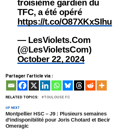
troisième gardien du
TFC, a été opéré
https://t.co/O87XKxSIhu
— LesViolets.Com
(@LesVioletsCom)
October 22, 2024
Partager l'article via :
RELATED TOPICS:
TOULOUSE FC
UP NEXT
Montpellier HSC – J9 : Plusieurs semaines
d’indisponibilité pour Joris Chotard et Becir
Omeragic