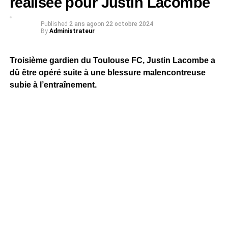
réalisée pour Justin Lacombe
Published
2 ans ago
on
22 octobre 2024
By
Administrateur
Troisième gardien du Toulouse FC, Justin Lacombe a
dû être opéré suite à une blessure malencontreuse
subie à l’entraînement.