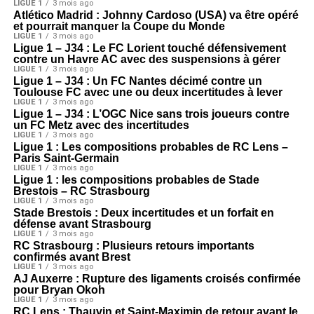
LIGUE 1
3 mois ago
Atlético Madrid : Johnny Cardoso (USA) va être opéré
et pourrait manquer la Coupe du Monde
LIGUE 1
3 mois ago
Ligue 1 – J34 : Le FC Lorient touché défensivement
contre un Havre AC avec des suspensions à gérer
LIGUE 1
3 mois ago
Ligue 1 – J34 : Un FC Nantes décimé contre un
Toulouse FC avec une ou deux incertitudes à lever
LIGUE 1
3 mois ago
Ligue 1 – J34 : L’OGC Nice sans trois joueurs contre
un FC Metz avec des incertitudes
LIGUE 1
3 mois ago
Ligue 1 : Les compositions probables de RC Lens –
Paris Saint-Germain
LIGUE 1
3 mois ago
Ligue 1 : les compositions probables de Stade
Brestois – RC Strasbourg
LIGUE 1
3 mois ago
Stade Brestois : Deux incertitudes et un forfait en
défense avant Strasbourg
LIGUE 1
3 mois ago
RC Strasbourg : Plusieurs retours importants
confirmés avant Brest
LIGUE 1
3 mois ago
AJ Auxerre : Rupture des ligaments croisés confirmée
pour Bryan Okoh
LIGUE 1
3 mois ago
RC Lens : Thauvin et Saint-Maximin de retour avant le