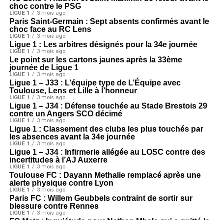
choc contre le PSG
LIGUE 1
3 mois ago
Paris Saint-Germain : Sept absents confirmés avant le
choc face au RC Lens
LIGUE 1
3 mois ago
Ligue 1 : Les arbitres désignés pour la 34e journée
LIGUE 1
3 mois ago
Le point sur les cartons jaunes après la 33ème
journée de Ligue 1
LIGUE 1
3 mois ago
Ligue 1 – J33 : L’équipe type de L’Équipe avec
Toulouse, Lens et Lille à l’honneur
LIGUE 1
3 mois ago
Ligue 1 – J34 : Défense touchée au Stade Brestois 29
contre un Angers SCO décimé
LIGUE 1
3 mois ago
Ligue 1 : Classement des clubs les plus touchés par
les absences avant la 34e journée
LIGUE 1
3 mois ago
Ligue 1 – J34 : Infirmerie allégée au LOSC contre des
incertitudes à l’AJ Auxerre
LIGUE 1
3 mois ago
Toulouse FC : Dayann Methalie remplacé après une
alerte physique contre Lyon
LIGUE 1
3 mois ago
Paris FC : Willem Geubbels contraint de sortir sur
blessure contre Rennes
LIGUE 1
3 mois ago