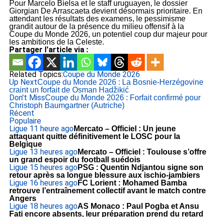
Pour Marcelo Bielsa et le staff uruguayen, le dossier
Giorgian De Arrascaeta devient désormais prioritaire. En
attendant les résultats des examens, le pessimisme
grandit autour de la présence du milieu offensif à la
Coupe du Monde 2026, un potentiel coup dur majeur pour
les ambitions de la Celeste.
Partager l'article via :
Related Topics:
Coupe du Monde 2026
Up Next
Coupe du Monde 2026 : La Bosnie-Herzégovine
craint un forfait de Osman Hadžikić
Don't Miss
Coupe du Monde 2026 : Forfait confirmé pour
Christoph Baumgartner (Autriche)
Récent
Populaire
Ligue 1
1 heure ago
Mercato – Officiel : Un jeune
attaquant quitte définitivement le LOSC pour la
Belgique
Ligue 1
3 heures ago
Mercato – Officiel : Toulouse s’offre
un grand espoir du football suédois
Ligue 1
5 heures ago
PSG : Quentin Ndjantou signe son
retour après sa longue blessure aux ischio-jambiers
Ligue 1
6 heures ago
FC Lorient : Mohamed Bamba
retrouve l’entraînement collectif avant le match contre
Angers
Ligue 1
8 heures ago
AS Monaco : Paul Pogba et Ansu
Fati encore absents, leur préparation prend du retard