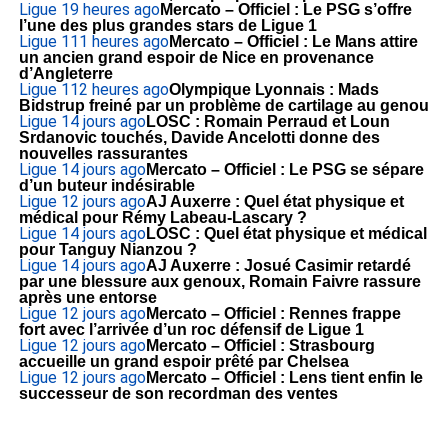
Ligue 1
9 heures ago
Mercato – Officiel : Le PSG s’offre
l’une des plus grandes stars de Ligue 1
Ligue 1
11 heures ago
Mercato – Officiel : Le Mans attire
un ancien grand espoir de Nice en provenance
d’Angleterre
Ligue 1
12 heures ago
Olympique Lyonnais : Mads
Bidstrup freiné par un problème de cartilage au genou
Ligue 1
4 jours ago
LOSC : Romain Perraud et Loun
Srdanovic touchés, Davide Ancelotti donne des
nouvelles rassurantes
Ligue 1
4 jours ago
Mercato – Officiel : Le PSG se sépare
d’un buteur indésirable
Ligue 1
2 jours ago
AJ Auxerre : Quel état physique et
médical pour Rémy Labeau-Lascary ?
Ligue 1
4 jours ago
LOSC : Quel état physique et médical
pour Tanguy Nianzou ?
Ligue 1
4 jours ago
AJ Auxerre : Josué Casimir retardé
par une blessure aux genoux, Romain Faivre rassure
après une entorse
Ligue 1
2 jours ago
Mercato – Officiel : Rennes frappe
fort avec l’arrivée d’un roc défensif de Ligue 1
Ligue 1
2 jours ago
Mercato – Officiel : Strasbourg
accueille un grand espoir prêté par Chelsea
Ligue 1
2 jours ago
Mercato – Officiel : Lens tient enfin le
successeur de son recordman des ventes