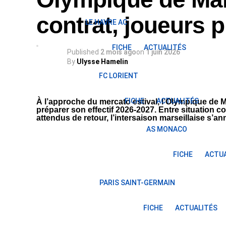
contrat, joueurs 
LE HAVRE AC
FICHE
ACTUALITÉS
Published
2 mois ago
on
1 juin 2026
By
Ulysse Hamelin
FC LORIENT
FICHE
ACTUALITÉS
À l’approche du mercato estival, l’Olympique de M
préparer son effectif 2026-2027. Entre situation c
attendus de retour, l’intersaison marseillaise s’a
AS MONACO
FICHE
ACTUA
PARIS SAINT-GERMAIN
FICHE
ACTUALITÉS