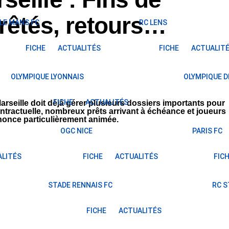
prêtés, retours…
LE MANS FC
RC LENS
FICHE
ACTUALITÉS
FICHE
ACTUALIT
OLYMPIQUE LYONNAIS
OLYMPIQUE D
FICHE
ACTUALITÉS
arseille doit déjà gérer plusieurs dossiers importants pour
ontractuelle, nombreux prêts arrivant à échéance et joueurs
nnonce particulièrement animée.
OGC NICE
PARIS FC
LITÉS
FICHE
ACTUALITÉS
FIC
STADE RENNAIS FC
RC 
FICHE
ACTUALITÉS