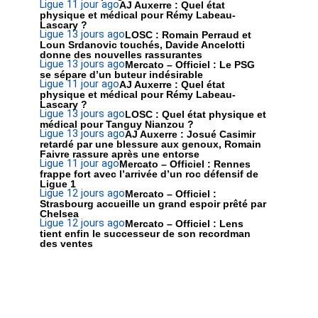
Ligue 1
1 jour ago
AJ Auxerre : Quel état
physique et médical pour Rémy Labeau-
Lascary ?
Ligue 1
3 jours ago
LOSC : Romain Perraud et
Loun Srdanovic touchés, Davide Ancelotti
donne des nouvelles rassurantes
Ligue 1
3 jours ago
Mercato – Officiel : Le PSG
se sépare d’un buteur indésirable
Ligue 1
1 jour ago
AJ Auxerre : Quel état
physique et médical pour Rémy Labeau-
Lascary ?
Ligue 1
3 jours ago
LOSC : Quel état physique et
médical pour Tanguy Nianzou ?
Ligue 1
3 jours ago
AJ Auxerre : Josué Casimir
retardé par une blessure aux genoux, Romain
Faivre rassure après une entorse
Ligue 1
1 jour ago
Mercato – Officiel : Rennes
frappe fort avec l’arrivée d’un roc défensif de
Ligue 1
Ligue 1
2 jours ago
Mercato – Officiel :
Strasbourg accueille un grand espoir prêté par
Chelsea
Ligue 1
2 jours ago
Mercato – Officiel : Lens
tient enfin le successeur de son recordman
des ventes