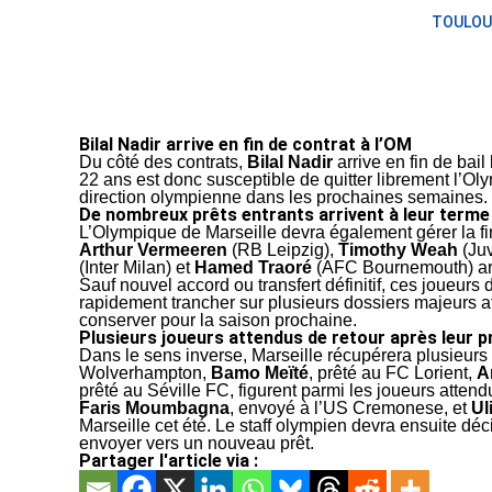
TOULOU
Bilal Nadir arrive en fin de contrat à l’OM
Du côté des contrats,
Bilal Nadir
arrive en fin de bail
22 ans est donc susceptible de quitter librement l’Ol
direction olympienne dans les prochaines semaines.
De nombreux prêts entrants arrivent à leur terme
L’Olympique de Marseille devra également gérer la fi
Arthur Vermeeren
(RB Leipzig),
Timothy Weah
(Juv
(Inter Milan) et
Hamed Traoré
(AFC Bournemouth) arriv
Sauf nouvel accord ou transfert définitif, ces joueurs 
rapidement trancher sur plusieurs dossiers majeurs af
conserver pour la saison prochaine.
Plusieurs joueurs attendus de retour après leur p
Dans le sens inverse, Marseille récupérera plusieurs
Wolverhampton,
Bamo Meïté
, prêté au FC Lorient,
A
prêté au Séville FC, figurent parmi les joueurs attendu
Faris Moumbagna
, envoyé à l’US Cremonese, et
Ul
Marseille cet été. Le staff olympien devra ensuite déci
envoyer vers un nouveau prêt.
Partager l'article via :