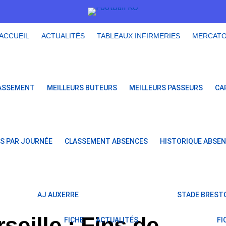
ACCUEIL
ACTUALITÉS
TABLEAUX INFIRMERIES
MERCAT
ASSEMENT
MEILLEURS BUTEURS
MEILLEURS PASSEURS
CA
S PAR JOURNÉE
CLASSEMENT ABSENCES
HISTORIQUE ABSE
AJ AUXERRE
STADE BRESTO
eille : Fins de
FICHE
ACTUALITÉS
FI