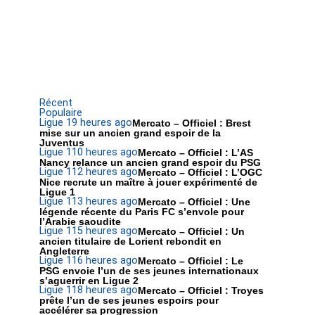
Récent
Populaire
Ligue 1
9 heures ago
Mercato – Officiel : Brest
mise sur un ancien grand espoir de la
Juventus
Ligue 1
10 heures ago
Mercato – Officiel : L’AS
Nancy relance un ancien grand espoir du PSG
Ligue 1
12 heures ago
Mercato – Officiel : L’OGC
Nice recrute un maître à jouer expérimenté de
Ligue 1
Ligue 1
13 heures ago
Mercato – Officiel : Une
légende récente du Paris FC s’envole pour
l’Arabie saoudite
Ligue 1
15 heures ago
Mercato – Officiel : Un
ancien titulaire de Lorient rebondit en
Angleterre
Ligue 1
16 heures ago
Mercato – Officiel : Le
PSG envoie l’un de ses jeunes internationaux
s’aguerrir en Ligue 2
Ligue 1
18 heures ago
Mercato – Officiel : Troyes
prête l’un de ses jeunes espoirs pour
accélérer sa progression