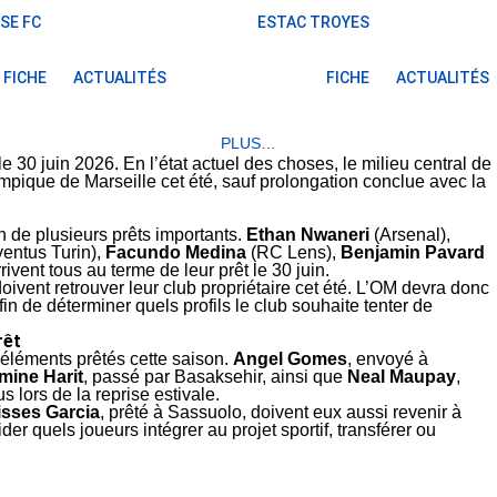
SE FC
ESTAC TROYES
FICHE
ACTUALITÉS
FICHE
ACTUALITÉS
PLUS…
 le 30 juin 2026. En l’état actuel des choses, le milieu central de
ympique de Marseille cet été, sauf prolongation conclue avec la
n de plusieurs prêts importants.
Ethan Nwaneri
(Arsenal),
entus Turin),
Facundo Medina
(RC Lens),
Benjamin Pavard
ent tous au terme de leur prêt le 30 juin.
doivent retrouver leur club propriétaire cet été. L’OM devra donc
in de déterminer quels profils le club souhaite tenter de
rêt
 éléments prêtés cette saison.
Angel Gomes
, envoyé à
mine Harit
, passé par Basaksehir, ainsi que
Neal Maupay
,
s lors de la reprise estivale.
isses Garcia
, prêté à Sassuolo, doivent eux aussi revenir à
der quels joueurs intégrer au projet sportif, transférer ou