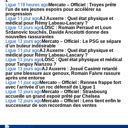
2
Ligue 1
18 heures ago
Mercato – Officiel : Troyes prête
l’un de ses jeunes espoirs pour accélérer sa
progression
Ligue 1
1 jour ago
AJ Auxerre : Quel état physique et
médical pour Rémy Labeau-Lascary ?
Ligue 1
3 jours ago
LOSC : Romain Perraud et Loun
Srdanovic touchés, Davide Ancelotti donne des
nouvelles rassurantes
Ligue 1
3 jours ago
Mercato – Officiel : Le PSG se sépare
d’un buteur indésirable
Ligue 1
1 jour ago
AJ Auxerre : Quel état physique et
médical pour Rémy Labeau-Lascary ?
Ligue 1
3 jours ago
LOSC : Quel état physique et médical
pour Tanguy Nianzou ?
Ligue 1
3 jours ago
AJ Auxerre : Josué Casimir retardé
par une blessure aux genoux, Romain Faivre rassure
après une entorse
Ligue 1
1 jour ago
Mercato – Officiel : Rennes frappe fort
avec l’arrivée d’un roc défensif de Ligue 1
Ligue 1
2 jours ago
Mercato – Officiel : Strasbourg
accueille un grand espoir prêté par Chelsea
Ligue 1
2 jours ago
Mercato – Officiel : Lens tient enfin le
successeur de son recordman des ventes