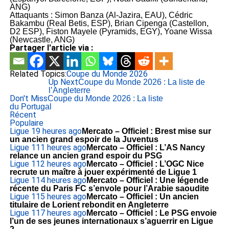
ANG)
Attaquants : Simon Banza (Al-Jazira, EAU), Cédric
Bakambu (Real Betis, ESP), Brian Cipenga (Castellon,
D2 ESP), Fiston Mayele (Pyramids, EGY), Yoane Wissa
(Newcastle, ANG)
Partager l'article via :
Related Topics:
Coupe du Monde 2026
Up Next
Coupe du Monde 2026 : La liste de
l’Angleterre
Don't Miss
Coupe du Monde 2026 : La liste
du Portugal
Récent
Populaire
Ligue 1
9 heures ago
Mercato – Officiel : Brest mise sur
un ancien grand espoir de la Juventus
Ligue 1
11 heures ago
Mercato – Officiel : L’AS Nancy
relance un ancien grand espoir du PSG
Ligue 1
12 heures ago
Mercato – Officiel : L’OGC Nice
recrute un maître à jouer expérimenté de Ligue 1
Ligue 1
14 heures ago
Mercato – Officiel : Une légende
récente du Paris FC s’envole pour l’Arabie saoudite
Ligue 1
15 heures ago
Mercato – Officiel : Un ancien
titulaire de Lorient rebondit en Angleterre
Ligue 1
17 heures ago
Mercato – Officiel : Le PSG envoie
l’un de ses jeunes internationaux s’aguerrir en Ligue