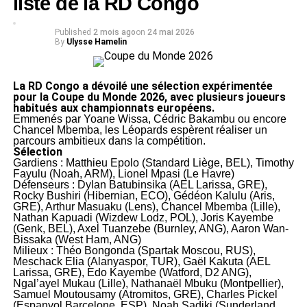
liste de la RD Congo
Published
2 mois ago
on
24 mai 2026
By
Ulysse Hamelin
La RD Congo a dévoilé une sélection expérimentée
pour la Coupe du Monde 2026, avec plusieurs joueurs
habitués aux championnats européens.
Emmenés par Yoane Wissa, Cédric Bakambu ou encore
Chancel Mbemba, les Léopards espèrent réaliser un
parcours ambitieux dans la compétition.
Sélection
Gardiens : Matthieu Epolo (Standard Liège, BEL), Timothy
Fayulu (Noah, ARM), Lionel Mpasi (Le Havre)
Défenseurs : Dylan Batubinsika (AEL Larissa, GRE),
Rocky Bushiri (Hibernian, ECO), Gédéon Kalulu (Aris,
GRE), Arthur Masuaku (Lens), Chancel Mbemba (Lille),
Nathan Kapuadi (Wizdew Lodz, POL), Joris Kayembe
(Genk, BEL), Axel Tuanzebe (Burnley, ANG), Aaron Wan-
Bissaka (West Ham, ANG)
Milieux : Théo Bongonda (Spartak Moscou, RUS),
Meschack Elia (Alanyaspor, TUR), Gaël Kakuta (AEL
Larissa, GRE), Edo Kayembe (Watford, D2 ANG),
Ngal’ayel Mukau (Lille), Nathanaël Mbuku (Montpellier),
Samuel Moutousamy (Atromitos, GRE), Charles Pickel
(Espanyol Barcelone, ESP), Noah Sadiki (Sunderland,