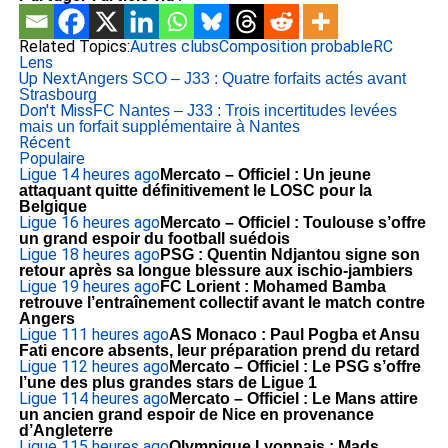
Related Topics:
Autres clubs
Composition probable
RC
Lens
Up Next
Angers SCO – J33 : Quatre forfaits actés avant
Strasbourg
Don't Miss
FC Nantes – J33 : Trois incertitudes levées
mais un forfait supplémentaire à Nantes
Récent
Populaire
Ligue 1
4 heures ago
Mercato – Officiel : Un jeune
attaquant quitte définitivement le LOSC pour la
Belgique
Ligue 1
6 heures ago
Mercato – Officiel : Toulouse s’offre
un grand espoir du football suédois
Ligue 1
8 heures ago
PSG : Quentin Ndjantou signe son
retour après sa longue blessure aux ischio-jambiers
Ligue 1
9 heures ago
FC Lorient : Mohamed Bamba
retrouve l’entraînement collectif avant le match contre
Angers
Ligue 1
11 heures ago
AS Monaco : Paul Pogba et Ansu
Fati encore absents, leur préparation prend du retard
Ligue 1
12 heures ago
Mercato – Officiel : Le PSG s’offre
l’une des plus grandes stars de Ligue 1
Ligue 1
14 heures ago
Mercato – Officiel : Le Mans attire
un ancien grand espoir de Nice en provenance
d’Angleterre
Ligue 1
15 heures ago
Olympique Lyonnais : Mads