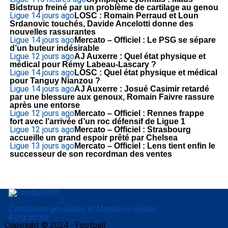
Bidstrup freiné par un problème de cartilage au genou
Ligue 1
4 jours ago
LOSC : Romain Perraud et Loun
Srdanovic touchés, Davide Ancelotti donne des
nouvelles rassurantes
Ligue 1
4 jours ago
Mercato – Officiel : Le PSG se sépare
d’un buteur indésirable
Ligue 1
2 jours ago
AJ Auxerre : Quel état physique et
médical pour Rémy Labeau-Lascary ?
Ligue 1
4 jours ago
LOSC : Quel état physique et médical
pour Tanguy Nianzou ?
Ligue 1
4 jours ago
AJ Auxerre : Josué Casimir retardé
par une blessure aux genoux, Romain Faivre rassure
après une entorse
Ligue 1
2 jours ago
Mercato – Officiel : Rennes frappe
fort avec l’arrivée d’un roc défensif de Ligue 1
Ligue 1
2 jours ago
Mercato – Officiel : Strasbourg
accueille un grand espoir prêté par Chelsea
Ligue 1
3 jours ago
Mercato – Officiel : Lens tient enfin le
successeur de son recordman des ventes
Conditions générales et Mentions légales
King Score
Copyright © 2024 - Football