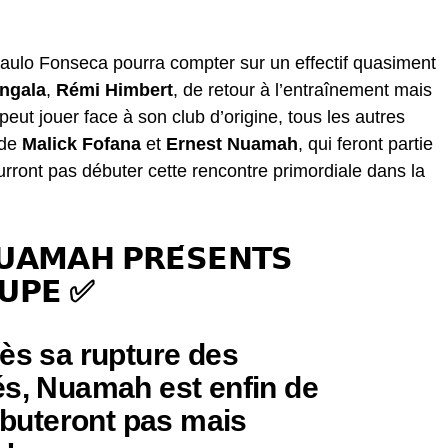
aulo Fonseca pourra compter sur un effectif quasiment
ngala
,
Rémi Himbert
, de retour à l’entraînement mais
 peut jouer face à son club d’origine, tous les autres
 de
Malick Fofana
et
Ernest Nuamah
, qui feront partie
rront pas débuter cette rencontre primordiale dans la
𝗨𝗔𝗠𝗔𝗛 𝗣𝗥𝗘́𝗦𝗘𝗡𝗧𝗦
𝗨𝗣𝗘 ✅
rès sa rupture des
és, Nuamah est enfin de
débuteront pas mais