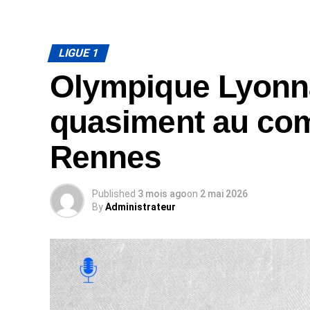
LIGUE 1
Olympique Lyonnai
quasiment au com
Rennes
Published
3 mois ago
on
2 mai 2026
By
Administrateur