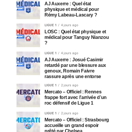
AJ Auxerre : Quel état
physique et médical pour
Rémy Labeau-Lascary ?
LIGUE 1
4 jours ago
LOSC : Quel état physique et
médical pour Tanguy Nianzou
?
LIGUE 1
4 jours ago
AJ Auxerre : Josué Casimir
retardé par une blessure aux
genoux, Romain Faivre
rassure après une entorse
LIGUE 1
2 jours ago
Mercato – Officiel : Rennes
frappe fort avec l’arrivée d’un
roc défensif de Ligue 1
LIGUE 1
2 jours ago
Mercato – Officiel : Strasbourg
accueille un grand espoir
prêté par Chelsea