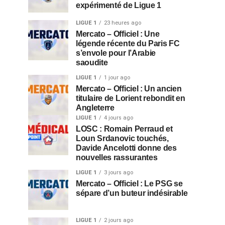
expérimenté de Ligue 1
LIGUE 1
23 heures ago
Mercato – Officiel : Une
légende récente du Paris FC
s’envole pour l’Arabie
saoudite
LIGUE 1
1 jour ago
Mercato – Officiel : Un ancien
titulaire de Lorient rebondit en
Angleterre
LIGUE 1
4 jours ago
LOSC : Romain Perraud et
Loun Srdanovic touchés,
Davide Ancelotti donne des
nouvelles rassurantes
LIGUE 1
3 jours ago
Mercato – Officiel : Le PSG se
sépare d’un buteur indésirable
LIGUE 1
2 jours ago