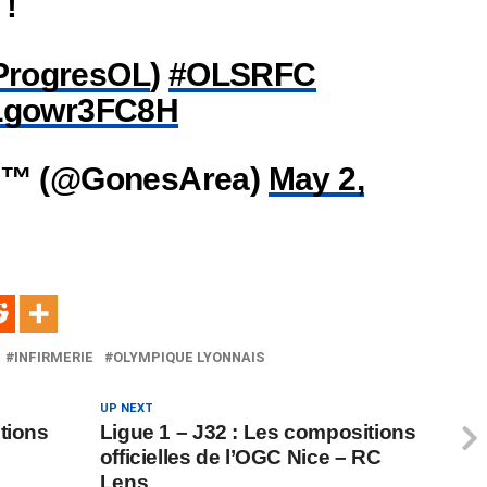
 !
rogresOL
)
#OLSRFC
m/Lgowr3FC8H
𝗲𝗮™ (@GonesArea)
May 2,
INFIRMERIE
OLYMPIQUE LYONNAIS
UP NEXT
tions
Ligue 1 – J32 : Les compositions
officielles de l’OGC Nice – RC
Lens