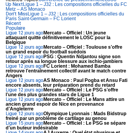
Up Next
Ligue 1 – J32 : Les compositions officielles du FC
Metz – AS Monaco
Don't Miss
Ligue 1 – J32 : Les compositions officielles du
Paris Saint-Germain – FC Lorient
Récent
Populaire
Ligue 1
2 jours ago
Mercato – Officiel : Un jeune
attaquant quitte définitivement le LOSC pour la
Belgique
Ligue 1
2 jours ago
Mercato – Officiel : Toulouse s’offre
un grand espoir du football suédois
Ligue 1
2 jours ago
PSG : Quentin Ndjantou signe son
retour après sa longue blessure aux ischio-jambiers
Ligue 1
2 jours ago
FC Lorient : Mohamed Bamba
retrouve l’entraînement collectif avant le match contre
Angers
Ligue 1
2 jours ago
AS Monaco : Paul Pogba et Ansu Fati
encore absents, leur préparation prend du retard
Ligue 1
2 jours ago
Mercato – Officiel : Le PSG s’offre
l’une des plus grandes stars de Ligue 1
Ligue 1
2 jours ago
Mercato – Officiel : Le Mans attire un
ancien grand espoir de Nice en provenance
d’Angleterre
Ligue 1
2 jours ago
Olympique Lyonnais : Mads Bidstrup
freiné par un problème de cartilage au genou
Ligue 1
5 jours ago
Mercato – Officiel : Le PSG se sépare
d’un buteur indésirable
Ligue 1
4 jours ago
AJ Auxerre : Quel état physique et