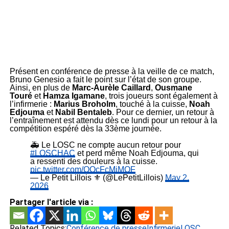
Présent en conférence de presse à la veille de ce match,
Bruno Genesio a fait le point sur l’état de son groupe.
Ainsi, en plus de
Marc-Aurèle Caillard
,
Ousmane
Touré
et
Hamza Igamane
, trois joueurs sont également à
l’infirmerie :
Marius Broholm
, touché à la cuisse,
Noah
Edjouma
et
Nabil Bentaleb
. Pour ce dernier, un retour à
l’entraînement est attendu dès ce lundi pour un retour à la
compétition espéré dès la 33ème journée.
🚑 Le LOSC ne compte aucun retour pour
#LOSCHAC
et perd même Noah Edjouma, qui
a ressenti des douleurs à la cuisse.
pic.twitter.com/QQcFcMjMQF
— Le Petit Lillois ⚜️ (@LePetitLillois)
May 2,
2026
Partager l'article via :
Related Topics:
Conférence de presse
Infirmerie
LOSC