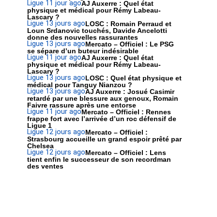
Ligue 1
1 jour ago
AJ Auxerre : Quel état
physique et médical pour Rémy Labeau-
Lascary ?
Ligue 1
3 jours ago
LOSC : Romain Perraud et
Loun Srdanovic touchés, Davide Ancelotti
donne des nouvelles rassurantes
Ligue 1
3 jours ago
Mercato – Officiel : Le PSG
se sépare d’un buteur indésirable
Ligue 1
1 jour ago
AJ Auxerre : Quel état
physique et médical pour Rémy Labeau-
Lascary ?
Ligue 1
3 jours ago
LOSC : Quel état physique et
médical pour Tanguy Nianzou ?
Ligue 1
3 jours ago
AJ Auxerre : Josué Casimir
retardé par une blessure aux genoux, Romain
Faivre rassure après une entorse
Ligue 1
1 jour ago
Mercato – Officiel : Rennes
frappe fort avec l’arrivée d’un roc défensif de
Ligue 1
Ligue 1
2 jours ago
Mercato – Officiel :
Strasbourg accueille un grand espoir prêté par
Chelsea
Ligue 1
2 jours ago
Mercato – Officiel : Lens
tient enfin le successeur de son recordman
des ventes