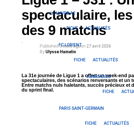
spectaculaire, le
LE HAVRE AC
des 9 matchs
FICHE
ACTUALITÉS
FC LORIENT
Published
3 mois ago
on
27 avril 2026
By
Ulysse Hamelin
FICHE
ACTUALITÉS
La 31e journée de Ligue 1 a offert un week-end pa
AS MONACO
spectaculaires, des scénarios renversants et un to
Entre matchs nuls haletants, succès précieux et de
du sprint final.
FICHE
ACTUA
PARIS SAINT-GERMAIN
FICHE
ACTUALITÉS