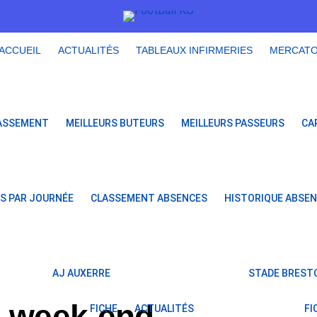
ACCUEIL
ACTUALITÉS
TABLEAUX INFIRMERIES
MERCAT
ASSEMENT
MEILLEURS BUTEURS
MEILLEURS PASSEURS
CA
S PAR JOURNÉE
CLASSEMENT ABSENCES
HISTORIQUE ABSE
AJ AUXERRE
STADE BRESTO
n week-end
FICHE
ACTUALITÉS
FI