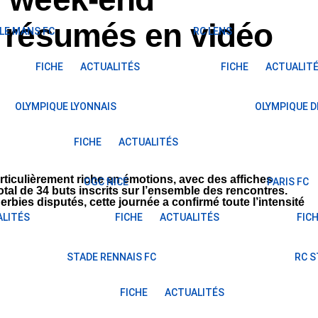
s résumés en vidéo
LE MANS FC
RC LENS
FICHE
ACTUALITÉS
FICHE
ACTUALIT
OLYMPIQUE LYONNAIS
OLYMPIQUE D
FICHE
ACTUALITÉS
rticulièrement riche en émotions, avec des affiches
OGC NICE
PARIS FC
tal de 34 buts inscrits sur l’ensemble des rencontres.
rbies disputés, cette journée a confirmé toute l’intensité
LITÉS
FICHE
ACTUALITÉS
FIC
STADE RENNAIS FC
RC 
FICHE
ACTUALITÉS