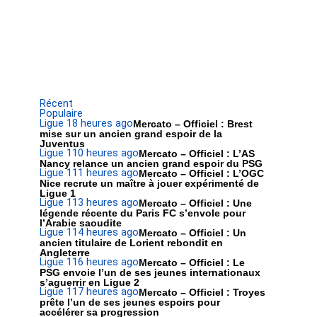
Récent
Populaire
Ligue 1
8 heures ago
Mercato – Officiel : Brest
mise sur un ancien grand espoir de la
Juventus
Ligue 1
10 heures ago
Mercato – Officiel : L’AS
Nancy relance un ancien grand espoir du PSG
Ligue 1
11 heures ago
Mercato – Officiel : L’OGC
Nice recrute un maître à jouer expérimenté de
Ligue 1
Ligue 1
13 heures ago
Mercato – Officiel : Une
légende récente du Paris FC s’envole pour
l’Arabie saoudite
Ligue 1
14 heures ago
Mercato – Officiel : Un
ancien titulaire de Lorient rebondit en
Angleterre
Ligue 1
16 heures ago
Mercato – Officiel : Le
PSG envoie l’un de ses jeunes internationaux
s’aguerrir en Ligue 2
Ligue 1
17 heures ago
Mercato – Officiel : Troyes
prête l’un de ses jeunes espoirs pour
accélérer sa progression