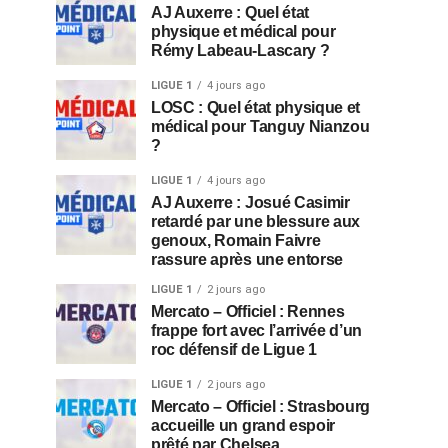
AJ Auxerre : Quel état
physique et médical pour
Rémy Labeau-Lascary ?
LIGUE 1
4 jours ago
LOSC : Quel état physique et
médical pour Tanguy Nianzou
?
LIGUE 1
4 jours ago
AJ Auxerre : Josué Casimir
retardé par une blessure aux
genoux, Romain Faivre
rassure après une entorse
LIGUE 1
2 jours ago
Mercato – Officiel : Rennes
frappe fort avec l’arrivée d’un
roc défensif de Ligue 1
LIGUE 1
2 jours ago
Mercato – Officiel : Strasbourg
accueille un grand espoir
prêté par Chelsea