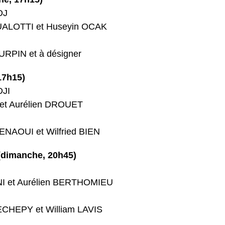
DJ
QUALOTTI et Huseyin OCAK
TURPIN et à désigner
17h15)
DJI
S et Aurélien DROUET
UENAOUI et Wilfried BIEN
(dimanche, 20h45)
ANI et Aurélien BERTHOMIEU
 DECHEPY et William LAVIS