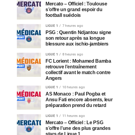
Mercato – Officiel : Toulouse
s’offre un grand espoir du
football suédois
LIGUE 1
7 heures ago
PSG : Quentin Ndjantou signe
son retour après sa longue
blessure aux ischio-jambiers
LIGUE 1
8 heures ago
FC Lorient : Mohamed Bamba
retrouve l’entraînement
collectif avant le match contre
Angers
LIGUE 1
10 heures ago
AS Monaco : Paul Pogba et
Ansu Fati encore absents, leur
préparation prend du retard
LIGUE 1
11 heures ago
Mercato – Officiel : Le PSG
s’offre l’une des plus grandes
stars de Ligue 1