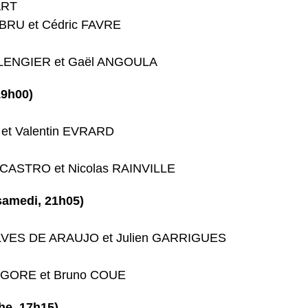
ART
HEBRU et Cédric FAVRE
BOLLENGIER et Gaël ANGOULA
19h00)
N et Valentin EVRARD
dre CASTRO et Nicolas RAINVILLE
samedi, 21h05)
NCALVES DE ARAUJO et Julien GARRIGUES
GRINGORE et Bruno COUE
he, 17h15)