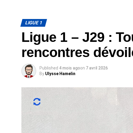
LIGUE 1
Ligue 1 – J29 : To
rencontres dévoi
Published
4 mois ago
on
7 avril 2026
By
Ulysse Hamelin