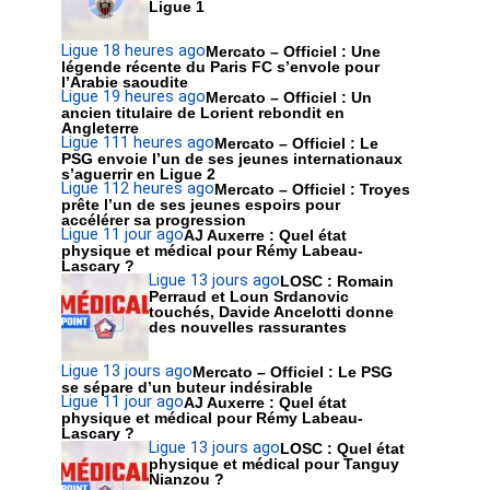
Ligue 1
Ligue 1
8 heures ago
Mercato – Officiel : Une
légende récente du Paris FC s’envole pour
l’Arabie saoudite
Ligue 1
9 heures ago
Mercato – Officiel : Un
ancien titulaire de Lorient rebondit en
Angleterre
Ligue 1
11 heures ago
Mercato – Officiel : Le
PSG envoie l’un de ses jeunes internationaux
s’aguerrir en Ligue 2
Ligue 1
12 heures ago
Mercato – Officiel : Troyes
prête l’un de ses jeunes espoirs pour
accélérer sa progression
Ligue 1
1 jour ago
AJ Auxerre : Quel état
physique et médical pour Rémy Labeau-
Lascary ?
Ligue 1
3 jours ago
LOSC : Romain
Perraud et Loun Srdanovic
touchés, Davide Ancelotti donne
des nouvelles rassurantes
Ligue 1
3 jours ago
Mercato – Officiel : Le PSG
se sépare d’un buteur indésirable
Ligue 1
1 jour ago
AJ Auxerre : Quel état
physique et médical pour Rémy Labeau-
Lascary ?
Ligue 1
3 jours ago
LOSC : Quel état
physique et médical pour Tanguy
Nianzou ?