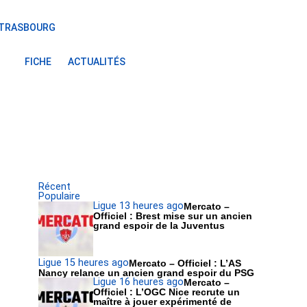
STRASBOURG
FICHE
ACTUALITÉS
Récent
Populaire
Ligue 1
3 heures ago
Mercato –
Officiel : Brest mise sur un ancien
grand espoir de la Juventus
Ligue 1
5 heures ago
Mercato – Officiel : L’AS
Nancy relance un ancien grand espoir du PSG
Ligue 1
6 heures ago
Mercato –
Officiel : L’OGC Nice recrute un
maître à jouer expérimenté de