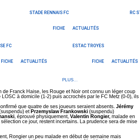
STADE RENNAIS FC
RC 
FICHE
ACTUALITÉS
SE FC
ESTAC TROYES
FICHE
ACTUALITÉS
FICHE
ACTUALITÉS
PLUS…
n de Franck Haise, les Rouge et Noir ont connu un léger coup
e LOSC à domicile (1-2) puis accrochés par le FC Metz (0-0), ils
confirmé que quatre de ses joueurs seraient absents.
Jérémy
(suspendu) et
Przemyslaw Frankowski
(suspendu)
manski
, éprouvé physiquement,
Valentin Rongier,
malade en
e sélection ce jour, restent incertains. La prudence sera de mise
ent, Rongier un peu malade en début de semaine mais