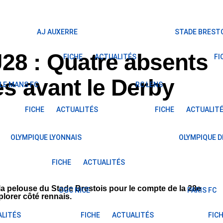
AJ AUXERRE
STADE BRESTO
28 : Quatre absents
FICHE
ACTUALITÉS
FI
des avant le Derby
LE MANS FC
RC LENS
FICHE
ACTUALITÉS
FICHE
ACTUALIT
OLYMPIQUE LYONNAIS
OLYMPIQUE D
FICHE
ACTUALITÉS
la pelouse du Stade Brestois pour le compte de la 28e
OGC NICE
PARIS FC
lorer côté rennais.
LITÉS
FICHE
ACTUALITÉS
FIC