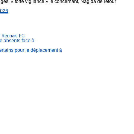
ges, « forte vigilance » le concernant, Nagida de retour
2026
 Rennais FC
e absents face à
certains pour le déplacement à