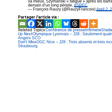
va mieux, Szymanski « fatigué » après les barra
demain d’un long périple.
#SRFC
— François Rauzy (@RauzyFrancois)
April 2, 
Partager l'article via :
Related Topics:
Conférence de presse
Infirmerie
Stade
Up Next
Olympique Lyonnais – J28 : Seulement quatr
Angers SCO
Don't Miss
OGC Nice – J28 : Trois absents et trois in
Strasbourg