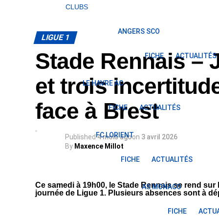
CLUBS
ANGERS SCO
LIGUE 1
Stade Rennais – J
FICHE
ACTUALITÉS
et trois incertitu
LE HAVRE AC
face à Brest
FICHE
ACTUALITÉS
FC LORIENT
Published
4 mois ago
on
3 avril 2026
By
Maxence Millot
FICHE
ACTUALITÉS
Ce samedi à 19h00, le Stade Rennais se rend sur 
AS MONACO
journée de Ligue 1. Plusieurs absences sont à dép
FICHE
ACTUA