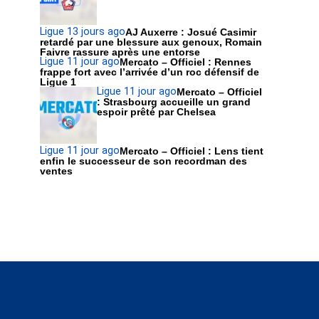
Ligue 1
3 jours ago
AJ Auxerre : Josué Casimir
retardé par une blessure aux genoux, Romain
Faivre rassure après une entorse
Ligue 1
1 jour ago
Mercato – Officiel : Rennes
frappe fort avec l’arrivée d’un roc défensif de
Ligue 1
Ligue 1
1 jour ago
Mercato – Officiel
: Strasbourg accueille un grand
espoir prêté par Chelsea
Ligue 1
1 jour ago
Mercato – Officiel : Lens tient
enfin le successeur de son recordman des
ventes