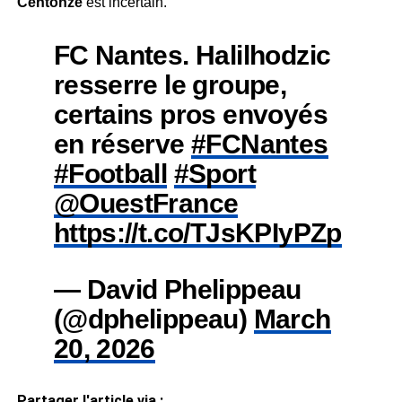
Centonze
est incertain.
FC Nantes. Halilhodzic
resserre le groupe,
certains pros envoyés
en réserve
#FCNantes
#Football
#Sport
@OuestFrance
https://t.co/TJsKPIyPZp
— David Phelippeau
(@dphelippeau)
March
20, 2026
Partager l'article via :