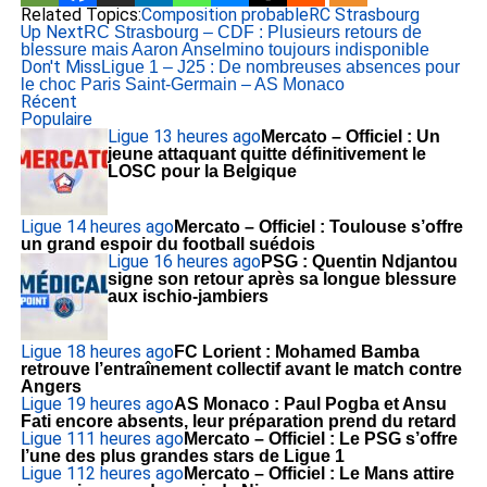
Related Topics:
Composition probable
RC Strasbourg
Up Next
RC Strasbourg – CDF : Plusieurs retours de
blessure mais Aaron Anselmino toujours indisponible
Don't Miss
Ligue 1 – J25 : De nombreuses absences pour
le choc Paris Saint-Germain – AS Monaco
Récent
Populaire
Ligue 1
3 heures ago
Mercato – Officiel : Un
jeune attaquant quitte définitivement le
LOSC pour la Belgique
Ligue 1
4 heures ago
Mercato – Officiel : Toulouse s’offre
un grand espoir du football suédois
Ligue 1
6 heures ago
PSG : Quentin Ndjantou
signe son retour après sa longue blessure
aux ischio-jambiers
Ligue 1
8 heures ago
FC Lorient : Mohamed Bamba
retrouve l’entraînement collectif avant le match contre
Angers
Ligue 1
9 heures ago
AS Monaco : Paul Pogba et Ansu
Fati encore absents, leur préparation prend du retard
Ligue 1
11 heures ago
Mercato – Officiel : Le PSG s’offre
l’une des plus grandes stars de Ligue 1
Ligue 1
12 heures ago
Mercato – Officiel : Le Mans attire