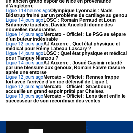
un ancien grand espoir de Nice en provenance
d’Angleterre
Ligue 1
14 heures ago
Olympique Lyonnais : Mads
Bidstrup freiné par un problème de cartilage au genou
Ligue 1
4 jours ago
LOSC : Romain Perraud et Loun
Srdanovic touchés, Davide Ancelotti donne des
nouvelles rassurantes
Ligue 1
4 jours ago
Mercato – Officiel : Le PSG se sépare
d’un buteur indésirable
Ligue 1
2 jours ago
AJ Auxerre : Quel état physique et
médical pour Rémy Labeau-Lascary ?
Ligue 1
4 jours ago
LOSC : Quel état physique et médical
pour Tanguy Nianzou ?
Ligue 1
4 jours ago
AJ Auxerre : Josué Casimir retardé
par une blessure aux genoux, Romain Faivre rassure
après une entorse
Ligue 1
2 jours ago
Mercato – Officiel : Rennes frappe
fort avec l’arrivée d’un roc défensif de Ligue 1
Ligue 1
2 jours ago
Mercato – Officiel : Strasbourg
accueille un grand espoir prêté par Chelsea
Ligue 1
3 jours ago
Mercato – Officiel : Lens tient enfin le
successeur de son recordman des ventes