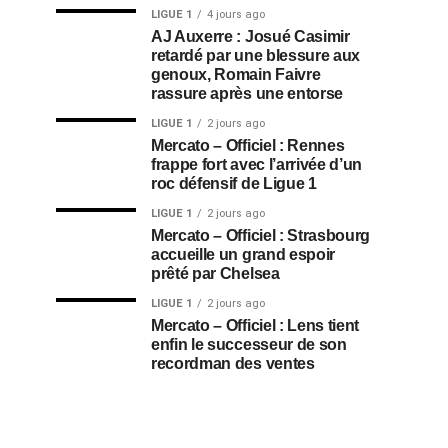
LIGUE 1
4 jours ago
AJ Auxerre : Josué Casimir
retardé par une blessure aux
genoux, Romain Faivre
rassure après une entorse
LIGUE 1
2 jours ago
Mercato – Officiel : Rennes
frappe fort avec l’arrivée d’un
roc défensif de Ligue 1
LIGUE 1
2 jours ago
Mercato – Officiel : Strasbourg
accueille un grand espoir
prêté par Chelsea
LIGUE 1
2 jours ago
Mercato – Officiel : Lens tient
enfin le successeur de son
recordman des ventes