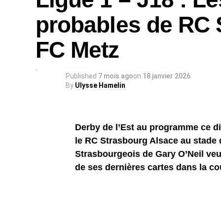
probables de RC 
FC Metz
Published
7 mois ago
on
18 janvier 2026
By
Ulysse Hamelin
Derby de l’Est au programme ce di
le RC Strasbourg Alsace au stade 
Strasbourgeois de Gary O’Neil veul
de ses dernières cartes dans la co