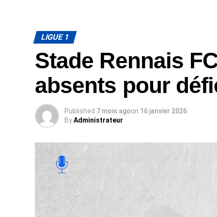
LIGUE 1
Stade Rennais FC
absents pour déf
Published
7 mois ago
on
16 janvier 2026
By
Administrateur