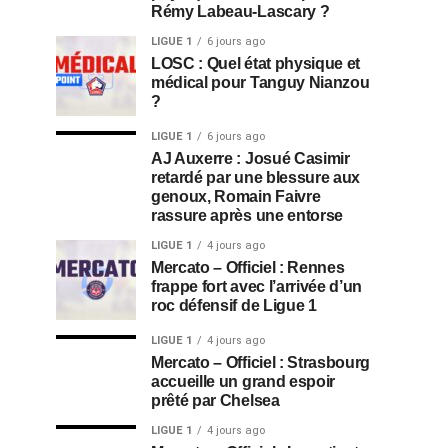
Rémy Labeau-Lascary ?
LIGUE 1
6 jours ago
LOSC : Quel état physique et
médical pour Tanguy Nianzou
?
LIGUE 1
6 jours ago
AJ Auxerre : Josué Casimir
retardé par une blessure aux
genoux, Romain Faivre
rassure après une entorse
LIGUE 1
4 jours ago
Mercato – Officiel : Rennes
frappe fort avec l’arrivée d’un
roc défensif de Ligue 1
LIGUE 1
4 jours ago
Mercato – Officiel : Strasbourg
accueille un grand espoir
prêté par Chelsea
LIGUE 1
4 jours ago