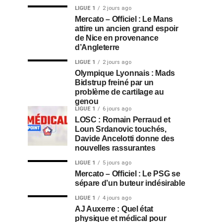
LIGUE 1
2 jours ago
Mercato – Officiel : Le Mans
attire un ancien grand espoir
de Nice en provenance
d’Angleterre
LIGUE 1
2 jours ago
Olympique Lyonnais : Mads
Bidstrup freiné par un
problème de cartilage au
genou
LIGUE 1
6 jours ago
LOSC : Romain Perraud et
Loun Srdanovic touchés,
Davide Ancelotti donne des
nouvelles rassurantes
LIGUE 1
5 jours ago
Mercato – Officiel : Le PSG se
sépare d’un buteur indésirable
LIGUE 1
4 jours ago
AJ Auxerre : Quel état
physique et médical pour