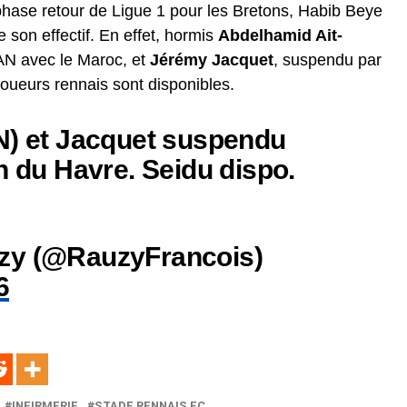
phase retour de Ligue 1 pour les Bretons, Habib Beye
e son effectif. En effet, hormis
Abdelhamid Ait-
CAN avec le Maroc, et
Jérémy Jacquet
, suspendu par
 joueurs rennais sont disponibles.
N) et Jacquet suspendu
n du Havre. Seidu dispo.
zy (@RauzyFrancois)
6
INFIRMERIE
STADE RENNAIS FC