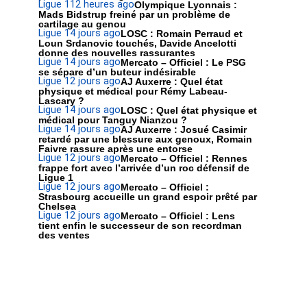
Ligue 1
12 heures ago
Olympique Lyonnais :
Mads Bidstrup freiné par un problème de
cartilage au genou
Ligue 1
4 jours ago
LOSC : Romain Perraud et
Loun Srdanovic touchés, Davide Ancelotti
donne des nouvelles rassurantes
Ligue 1
4 jours ago
Mercato – Officiel : Le PSG
se sépare d’un buteur indésirable
Ligue 1
2 jours ago
AJ Auxerre : Quel état
physique et médical pour Rémy Labeau-
Lascary ?
Ligue 1
4 jours ago
LOSC : Quel état physique et
médical pour Tanguy Nianzou ?
Ligue 1
4 jours ago
AJ Auxerre : Josué Casimir
retardé par une blessure aux genoux, Romain
Faivre rassure après une entorse
Ligue 1
2 jours ago
Mercato – Officiel : Rennes
frappe fort avec l’arrivée d’un roc défensif de
Ligue 1
Ligue 1
2 jours ago
Mercato – Officiel :
Strasbourg accueille un grand espoir prêté par
Chelsea
Ligue 1
2 jours ago
Mercato – Officiel : Lens
tient enfin le successeur de son recordman
des ventes