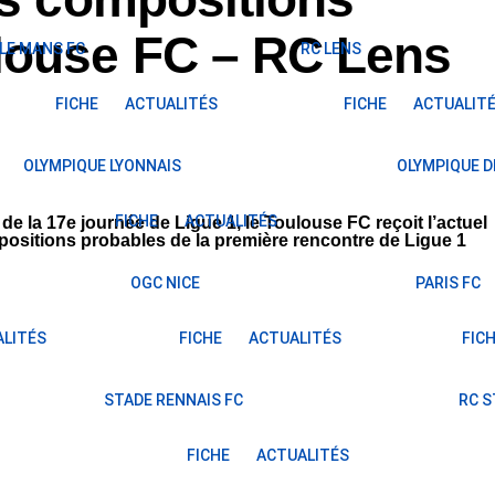
louse FC – RC Lens
LE MANS FC
RC LENS
FICHE
ACTUALITÉS
FICHE
ACTUALIT
OLYMPIQUE LYONNAIS
OLYMPIQUE D
FICHE
ACTUALITÉS
de la 17e journée de Ligue 1, le Toulouse FC reçoit l’actuel
positions probables de la première rencontre de Ligue 1
OGC NICE
PARIS FC
LITÉS
FICHE
ACTUALITÉS
FIC
STADE RENNAIS FC
RC 
FICHE
ACTUALITÉS