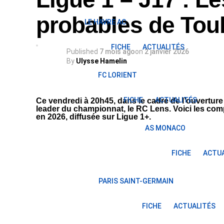
probables de Tou
LE HAVRE AC
FICHE
ACTUALITÉS
Published
7 mois ago
on
2 janvier 2026
By
Ulysse Hamelin
FC LORIENT
FICHE
ACTUALITÉS
Ce vendredi à 20h45, dans le cadre de l’ouverture 
leader du championnat, le RC Lens. Voici les com
en 2026, diffusée sur Ligue 1+.
AS MONACO
FICHE
ACTUA
PARIS SAINT-GERMAIN
FICHE
ACTUALITÉS