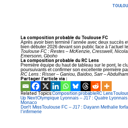
TOULOU
La composition probable du Toulouse FC
Après avoir bien terminé l’année avec deux succès et
bien débuter 2026 devant son public face à l’actuel l
Toulouse FC : Restes – McKenzie, Cresswell, Nicol
Emersonn, Gboho
La composition probable du RC Lens
Première équipe du haut de tableau sur le pont, le clu
poursuivants et confirmer son excellente première pa
RC Lens : Risser – Ganiou, Baidoo, Sarr – Abdulham
Partager l'article via :
Related Topics:
Composition probable
RC Lens
Toulou
Up Next
Olympique Lyonnais – J17 : Quatre Lyonnais
Monaco
Don't Miss
Toulouse FC – J17 : Dayann Methalie forfai
l’infirmerie