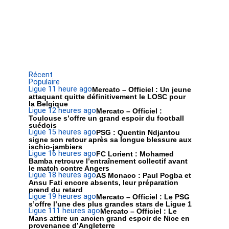
Récent
Populaire
Ligue 1
1 heure ago
Mercato – Officiel : Un jeune
attaquant quitte définitivement le LOSC pour
la Belgique
Ligue 1
2 heures ago
Mercato – Officiel :
Toulouse s’offre un grand espoir du football
suédois
Ligue 1
5 heures ago
PSG : Quentin Ndjantou
signe son retour après sa longue blessure aux
ischio-jambiers
Ligue 1
6 heures ago
FC Lorient : Mohamed
Bamba retrouve l’entraînement collectif avant
le match contre Angers
Ligue 1
8 heures ago
AS Monaco : Paul Pogba et
Ansu Fati encore absents, leur préparation
prend du retard
Ligue 1
9 heures ago
Mercato – Officiel : Le PSG
s’offre l’une des plus grandes stars de Ligue 1
Ligue 1
11 heures ago
Mercato – Officiel : Le
Mans attire un ancien grand espoir de Nice en
provenance d’Angleterre