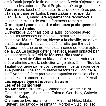
déjà forfait jusqu’à la fin de la saison. À cela s’ajoutent les
incertitudes autour de
Paul Pogba
, gêné au genou, et de
Vanderson
, touché à la cuisse, tous deux espérés pour la
J17 sans garantie. Enfin,
Denis Zakaria
, suspendu
jusqu’à la J18, manquera également ce rendez-vous,
laissant un milieu de terrain fortement remanié.
Olympique Lyonnais : entre absences prolongées et
retours attendus
L’Olympique Lyonnais doit lui aussi composer avec
plusieurs absences notables qui perturbent sa stabilité
collective.
Malick Fofana
, blessé à la cheville, ne devrait
pas être disponible avant la J21, tandis que
Ernest
Nuamah
, touché au genou, est annoncé de retour autour
de la J20. Le secteur défensif est également impacté par
les absences à la CAN de
Moussa Niakhaté
et
possiblement de
Clinton Mata
, même si ce dernier vient
d’être éliminé avec la sélection angolaise. Enfin,
Nicolas
Tagliafico
, gêné par le dos, demeure incertain pour cette
17e journée. Une accumulation de forfaits qui oblige le
staff lyonnais à faire preuve d’adaptation dans ses choix
tactiques, notamment dans les couloirs et l’axe défensif.
Les équipes type et joueurs à suivre
Les onze du moment
AS Monaco :
Hradecky – Vanderson, Kehrer, Salisu,
Caio Henrique – Akliouche, Zakaria, Coulibaly, Golovin –
Biereth, Balogun
Olympique Lyonnais :
Greif – Maitland-Niles, Mata,
Kluivert, Tagliafico – Tessmann, Morton – Sulc, Tolisso,