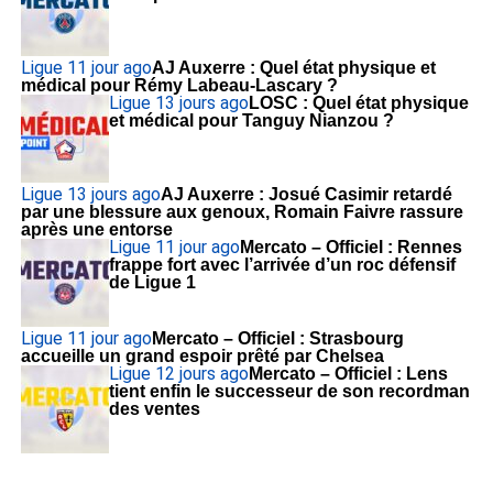
Ligue 1
1 jour ago
AJ Auxerre : Quel état physique et
médical pour Rémy Labeau-Lascary ?
Ligue 1
3 jours ago
LOSC : Quel état physique
et médical pour Tanguy Nianzou ?
Ligue 1
3 jours ago
AJ Auxerre : Josué Casimir retardé
par une blessure aux genoux, Romain Faivre rassure
après une entorse
Ligue 1
1 jour ago
Mercato – Officiel : Rennes
frappe fort avec l’arrivée d’un roc défensif
de Ligue 1
Ligue 1
1 jour ago
Mercato – Officiel : Strasbourg
accueille un grand espoir prêté par Chelsea
Ligue 1
2 jours ago
Mercato – Officiel : Lens
tient enfin le successeur de son recordman
des ventes