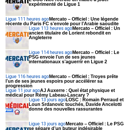
expérimenté de Ligue 1
Ligue 1
11 heures ago
Mercato – Officiel : Une légende
récente du Paris FC s’envole pour l’Arabie saoudite
Ligue 1
13 heures ago
Mercato – Officiel : Un
ancien titulaire de Lorient rebondit en
Angleterre
Ligue 1
14 heures ago
Mercato – Officiel : Le
PSG envoie l’un de ses jeunes
internationaux s’aguerrir en Ligue 2
Ligue 1
16 heures ago
Mercato – Officiel : Troyes prête
l’un de ses jeunes espoirs pour accélérer sa
progression
Ligue 1
1 jour ago
AJ Auxerre : Quel état physique et
médical pour Rémy Labeau-Lascary ?
Ligue 1
3 jours ago
LOSC : Romain Perraud et
Loun Srdanovic touchés, Davide Ancelotti
donne des nouvelles rassurantes
Ligue 1
3 jours ago
Mercato – Officiel : Le PSG
se sépare d’un buteur indésirable