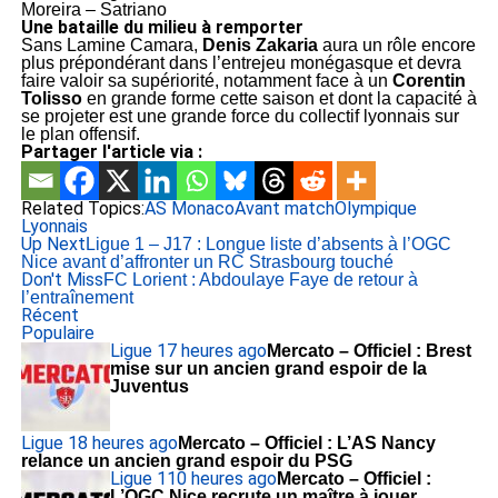
Moreira – Satriano
Une bataille du milieu à remporter
Sans Lamine Camara,
Denis Zakaria
aura un rôle encore
plus prépondérant dans l’entrejeu monégasque et devra
faire valoir sa supériorité, notamment face à un
Corentin
Tolisso
en grande forme cette saison et dont la capacité à
se projeter est une grande force du collectif lyonnais sur
le plan offensif.
Partager l'article via :
Related Topics:
AS Monaco
Avant match
Olympique
Lyonnais
Up Next
Ligue 1 – J17 : Longue liste d’absents à l’OGC
Nice avant d’affronter un RC Strasbourg touché
Don't Miss
FC Lorient : Abdoulaye Faye de retour à
l’entraînement
Récent
Populaire
Ligue 1
7 heures ago
Mercato – Officiel : Brest
mise sur un ancien grand espoir de la
Juventus
Ligue 1
8 heures ago
Mercato – Officiel : L’AS Nancy
relance un ancien grand espoir du PSG
Ligue 1
10 heures ago
Mercato – Officiel :
L’OGC Nice recrute un maître à jouer