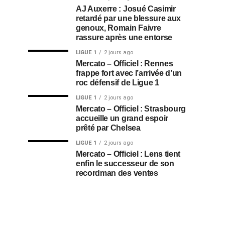
AJ Auxerre : Josué Casimir
retardé par une blessure aux
genoux, Romain Faivre
rassure après une entorse
LIGUE 1
2 jours ago
Mercato – Officiel : Rennes
frappe fort avec l’arrivée d’un
roc défensif de Ligue 1
LIGUE 1
2 jours ago
Mercato – Officiel : Strasbourg
accueille un grand espoir
prêté par Chelsea
LIGUE 1
2 jours ago
Mercato – Officiel : Lens tient
enfin le successeur de son
recordman des ventes