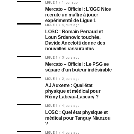
LIGUE 1
1 jour ago
Mercato – Officiel : L’OGC Nice
recrute un maître à jouer
expérimenté de Ligue 1
LIGUE 1
4 jours ago
LOSC : Romain Perraud et
Loun Srdanovic touchés,
Davide Ancelotti donne des
nouvelles rassurantes
LIGUE 1
3 jours ago
Mercato – Officiel : Le PSG se
sépare d’un buteur indésirable
LIGUE 1
2 jours ago
AJ Auxerre : Quel état
physique et médical pour
Rémy Labeau-Lascary ?
LIGUE 1
4 jours ago
LOSC : Quel état physique et
médical pour Tanguy Nianzou
?
LIGUE 1
4 jours ago