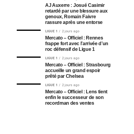
AJ Auxerre : Josué Casimir
retardé par une blessure aux
genoux, Romain Faivre
rassure après une entorse
LIGUE 1
2 jours ago
Mercato – Officiel : Rennes
frappe fort avec l’arrivée d’un
roc défensif de Ligue 1
LIGUE 1
2 jours ago
Mercato – Officiel : Strasbourg
accueille un grand espoir
prêté par Chelsea
LIGUE 1
2 jours ago
Mercato – Officiel : Lens tient
enfin le successeur de son
recordman des ventes