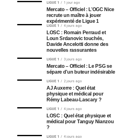
LIGUE 1
1 jour ago
Mercato – Officiel : L’OGC Nice
recrute un maître à jouer
expérimenté de Ligue 1
LIGUE 1
4 jours ago
LOSC : Romain Perraud et
Loun Srdanovic touchés,
Davide Ancelotti donne des
nouvelles rassurantes
LIGUE 1
3 jours ago
Mercato – Officiel : Le PSG se
sépare d’un buteur indésirable
LIGUE 1
2 jours ago
AJ Auxerre : Quel état
physique et médical pour
Rémy Labeau-Lascary ?
LIGUE 1
4 jours ago
LOSC : Quel état physique et
médical pour Tanguy Nianzou
?
LIGUE 1
4 jours ago