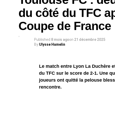
du côté du TFC ap
Coupe de France
Published
8 mois ago
on
21 décembre 2025
By
Ulysse Hamelin
Le match entre Lyon La Duchère et 
du TFC sur le score de 2-1. Une qu
joueurs ont quitté la pelouse bless
rencontre.