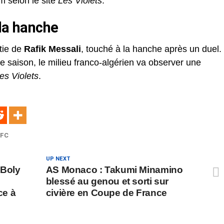
m selon le site
Les Violets
.
 la hanche
tie de
Rafik Messali
, touché à la hanche après un duel.
e saison, le milieu franco-algérien va observer une
es Violets
.
 FC
UP NEXT
 Boly
AS Monaco : Takumi Minamino
blessé au genou et sorti sur
ce à
civière en Coupe de France