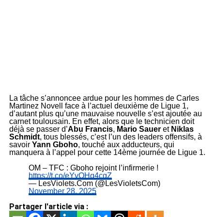
La tâche s’annoncee ardue pour les hommes de Carles
Martinez Novell face à l’actuel deuxième de Ligue 1,
d’autant plus qu’une mauvaise nouvelle s’est ajoutée au
carnet toulousain. En effet, alors que le technicien doit
déjà se passer d’
Abu Francis
,
Mario Sauer
et
Niklas
Schmidt
, tous blessés, c’est l’un des leaders offensifs, à
savoir
Yann Gboho
, touché aux adducteurs, qui
manquera à l’appel pour cette 14ème journée de Ligue 1.
OM – TFC : Gboho rejoint l’infirmerie !
https://t.co/eYyOHq4cgZ
— LesViolets.Com (@LesVioletsCom)
November 28, 2025
Partager l'article via :