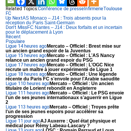
Related Topics:
Conférence de presse
Infirmerie
Toulouse
FC
Up Next
AS Monaco – J14 : Trois absents pour la
réception du Paris Saint-Germain
Don't Miss
FC Nantes – J14 : Deux forfaits et un incertain
pour le déplacement à Lyon
Récent
Populaire
Ligue 1
4 heures ago
Mercato – Officiel : Brest mise sur
un ancien grand espoir de la Juventus
Ligue 1
5 heures ago
Mercato – Officiel : L’AS Nancy
relance un ancien grand espoir du PSG
Ligue 1
7 heures ago
Mercato – Officiel : L’OGC Nice
recrute un maître à jouer expérimenté de Ligue 1
Ligue 1
8 heures ago
Mercato – Officiel : Une légende
récente du Paris FC s’envole pour l’Arabie saoudite
Ligue 1
10 heures ago
Mercato – Officiel : Un ancien
titulaire de Lorient rebondit en Angleterre
Ligue 1
11 heures ago
Mercato – Officiel : Le PSG envoie
l’un de ses jeunes internationaux s’aguerrir en Ligue
2
Ligue 1
13 heures ago
Mercato – Officiel : Troyes prête
l’un de ses jeunes espoirs pour accélérer sa
progression
Ligue 1
1 jour ago
AJ Auxerre : Quel état physique et
médical pour Rémy Labeau-Lascary ?
Ligue 1
3 jours ago
LOSC : Romain Perraud et Loun