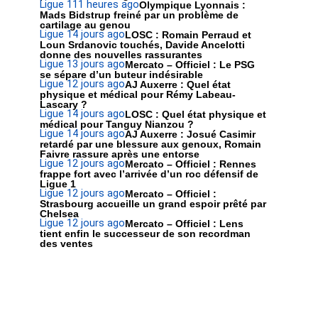
Ligue 1
11 heures ago
Olympique Lyonnais :
Mads Bidstrup freiné par un problème de
cartilage au genou
Ligue 1
4 jours ago
LOSC : Romain Perraud et
Loun Srdanovic touchés, Davide Ancelotti
donne des nouvelles rassurantes
Ligue 1
3 jours ago
Mercato – Officiel : Le PSG
se sépare d’un buteur indésirable
Ligue 1
2 jours ago
AJ Auxerre : Quel état
physique et médical pour Rémy Labeau-
Lascary ?
Ligue 1
4 jours ago
LOSC : Quel état physique et
médical pour Tanguy Nianzou ?
Ligue 1
4 jours ago
AJ Auxerre : Josué Casimir
retardé par une blessure aux genoux, Romain
Faivre rassure après une entorse
Ligue 1
2 jours ago
Mercato – Officiel : Rennes
frappe fort avec l’arrivée d’un roc défensif de
Ligue 1
Ligue 1
2 jours ago
Mercato – Officiel :
Strasbourg accueille un grand espoir prêté par
Chelsea
Ligue 1
2 jours ago
Mercato – Officiel : Lens
tient enfin le successeur de son recordman
des ventes