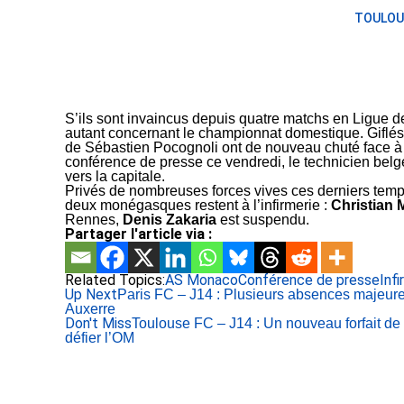
TOULOU
S’ils sont invaincus depuis quatre matchs en Ligue
autant concernant le championnat domestique. Giflés 
de Sébastien Pocognoli ont de nouveau chuté face à
conférence de presse ce vendredi, le technicien be
vers la capitale.
Privés de nombreuses forces vives ces derniers temp
deux monégasques restent à l’infirmerie :
Christian
Rennes,
Denis Zakaria
est suspendu.
Partager l'article via :
Related Topics:
AS Monaco
Conférence de presse
Infi
Up Next
Paris FC – J14 : Plusieurs absences majeure
Auxerre
Don't Miss
Toulouse FC – J14 : Un nouveau forfait de 
défier l’OM