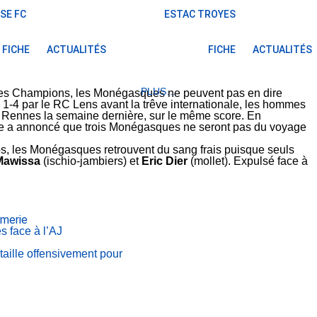
SE FC
ESTAC TROYES
FICHE
ACTUALITÉS
FICHE
ACTUALITÉS
PLUS…
 des Champions, les Monégasques ne peuvent pas en dire
1-4 par le RC Lens avant la trêve internationale, les hommes
 Rennes la semaine dernière, sur le même score. En
lge a annoncé que trois Monégasques ne seront pas du voyage
s, les Monégasques retrouvent du sang frais puisque seuls
 Mawissa
(ischio-jambiers) et
Eric Dier
(mollet). Expulsé face à
rmerie
s face à l’AJ
taille offensivement pour