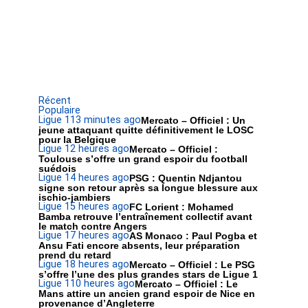
Récent
Populaire
Ligue 1
13 minutes ago
Mercato – Officiel : Un
jeune attaquant quitte définitivement le LOSC
pour la Belgique
Ligue 1
2 heures ago
Mercato – Officiel :
Toulouse s’offre un grand espoir du football
suédois
Ligue 1
4 heures ago
PSG : Quentin Ndjantou
signe son retour après sa longue blessure aux
ischio-jambiers
Ligue 1
5 heures ago
FC Lorient : Mohamed
Bamba retrouve l’entraînement collectif avant
le match contre Angers
Ligue 1
7 heures ago
AS Monaco : Paul Pogba et
Ansu Fati encore absents, leur préparation
prend du retard
Ligue 1
8 heures ago
Mercato – Officiel : Le PSG
s’offre l’une des plus grandes stars de Ligue 1
Ligue 1
10 heures ago
Mercato – Officiel : Le
Mans attire un ancien grand espoir de Nice en
provenance d’Angleterre