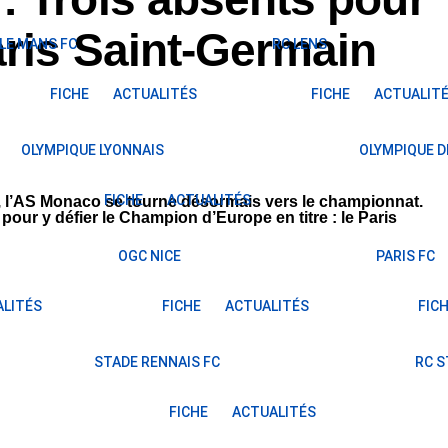
aris Saint-Germain
LE MANS FC
RC LENS
FICHE
ACTUALITÉS
FICHE
ACTUALIT
OLYMPIQUE LYONNAIS
OLYMPIQUE D
FICHE
ACTUALITÉS
, l’AS Monaco se tourne désormais vers le championnat.
 pour y défier le Champion d’Europe en titre : le Paris
OGC NICE
PARIS FC
LITÉS
FICHE
ACTUALITÉS
FIC
STADE RENNAIS FC
RC 
FICHE
ACTUALITÉS