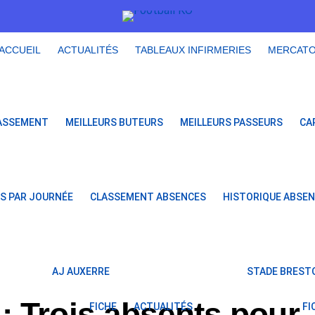
ACCUEIL
ACTUALITÉS
TABLEAUX INFIRMERIES
MERCAT
ASSEMENT
MEILLEURS BUTEURS
MEILLEURS PASSEURS
CA
S PAR JOURNÉE
CLASSEMENT ABSENCES
HISTORIQUE ABSE
AJ AUXERRE
STADE BRESTO
: Trois absents pour
FICHE
ACTUALITÉS
FI