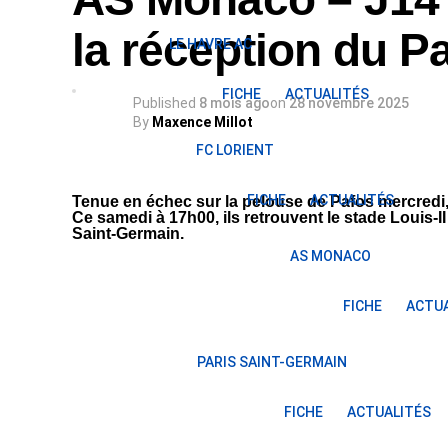
la réception du P
LE HAVRE AC
FICHE
ACTUALITÉS
Published
8 mois ago
on
28 novembre 2025
By
Maxence Millot
FC LORIENT
FICHE
ACTUALITÉS
Tenue en échec sur la pelouse de Pafos mercredi
Ce samedi à 17h00, ils retrouvent le stade Louis-II
Saint-Germain.
AS MONACO
FICHE
ACTUA
PARIS SAINT-GERMAIN
FICHE
ACTUALITÉS