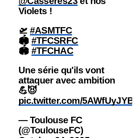
@Casseres23
et nos
Violets !
🛫
#ASMTFC
🏟️
#TFCSRFC
🏟️
#TFCHAC
Une série qu'ils vont
attaquer avec ambition
💪😈
pic.twitter.com/5AWfUyJYBI
— Toulouse FC
(@ToulouseFC)