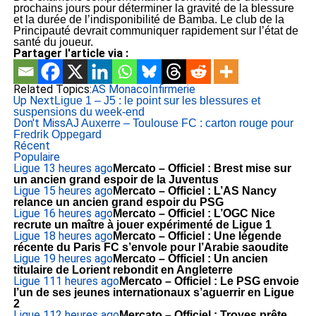
prochains jours pour déterminer la gravité de la blessure
et la durée de l’indisponibilité de Bamba. Le club de la
Principauté devrait communiquer rapidement sur l’état de
santé du joueur.
Partager l'article via :
Related Topics:
AS Monaco
Infirmerie
Up Next
Ligue 1 – J5 : le point sur les blessures et
suspensions du week-end
Don't Miss
AJ Auxerre – Toulouse FC : carton rouge pour
Fredrik Oppegard
Récent
Populaire
Ligue 1
3 heures ago
Mercato – Officiel : Brest mise sur
un ancien grand espoir de la Juventus
Ligue 1
5 heures ago
Mercato – Officiel : L’AS Nancy
relance un ancien grand espoir du PSG
Ligue 1
6 heures ago
Mercato – Officiel : L’OGC Nice
recrute un maître à jouer expérimenté de Ligue 1
Ligue 1
8 heures ago
Mercato – Officiel : Une légende
récente du Paris FC s’envole pour l’Arabie saoudite
Ligue 1
9 heures ago
Mercato – Officiel : Un ancien
titulaire de Lorient rebondit en Angleterre
Ligue 1
11 heures ago
Mercato – Officiel : Le PSG envoie
l’un de ses jeunes internationaux s’aguerrir en Ligue
2
Ligue 1
12 heures ago
Mercato – Officiel : Troyes prête