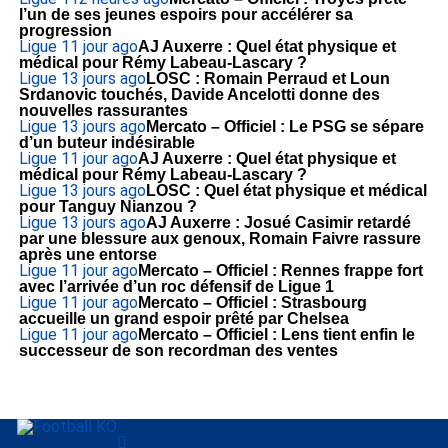
l’un de ses jeunes espoirs pour accélérer sa
progression
Ligue 1
1 jour ago
AJ Auxerre : Quel état physique et
médical pour Rémy Labeau-Lascary ?
Ligue 1
3 jours ago
LOSC : Romain Perraud et Loun
Srdanovic touchés, Davide Ancelotti donne des
nouvelles rassurantes
Ligue 1
3 jours ago
Mercato – Officiel : Le PSG se sépare
d’un buteur indésirable
Ligue 1
1 jour ago
AJ Auxerre : Quel état physique et
médical pour Rémy Labeau-Lascary ?
Ligue 1
3 jours ago
LOSC : Quel état physique et médical
pour Tanguy Nianzou ?
Ligue 1
3 jours ago
AJ Auxerre : Josué Casimir retardé
par une blessure aux genoux, Romain Faivre rassure
après une entorse
Ligue 1
1 jour ago
Mercato – Officiel : Rennes frappe fort
avec l’arrivée d’un roc défensif de Ligue 1
Ligue 1
1 jour ago
Mercato – Officiel : Strasbourg
accueille un grand espoir prêté par Chelsea
Ligue 1
1 jour ago
Mercato – Officiel : Lens tient enfin le
successeur de son recordman des ventes