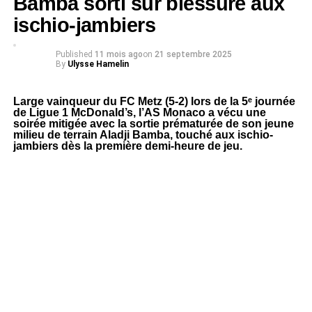
Bamba sorti sur blessure aux
ischio-jambiers
Published
11 mois ago
on
21 septembre 2025
By
Ulysse Hamelin
Large vainqueur du FC Metz (5-2) lors de la 5ᵉ journée
de Ligue 1 McDonald’s, l’AS Monaco a vécu une
soirée mitigée avec la sortie prématurée de son jeune
milieu de terrain Aladji Bamba, touché aux ischio-
jambiers dès la première demi-heure de jeu.