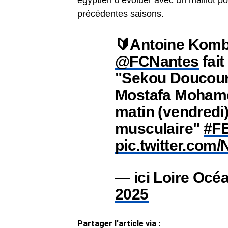
égyptien d’évoluer avec un maillot p
précédentes saisons.
🔰Antoine Kombo
@FCNantes
fait
"Sekou Doucouré
Mostafa Mohamed
matin (vendredi).
musculaire"
#FB
pic.twitter.co
— ici Loire Océ
2025
Partager l'article via :