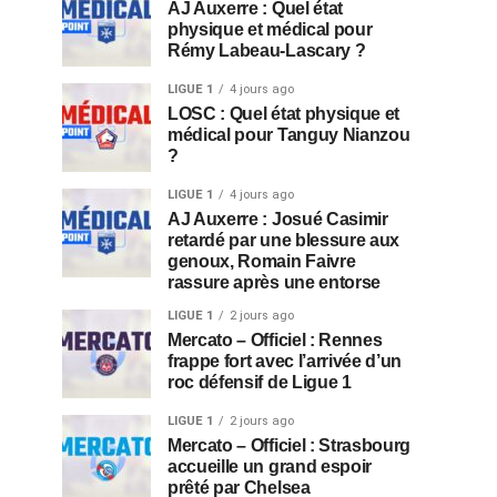
AJ Auxerre : Quel état
physique et médical pour
Rémy Labeau-Lascary ?
LIGUE 1
4 jours ago
LOSC : Quel état physique et
médical pour Tanguy Nianzou
?
LIGUE 1
4 jours ago
AJ Auxerre : Josué Casimir
retardé par une blessure aux
genoux, Romain Faivre
rassure après une entorse
LIGUE 1
2 jours ago
Mercato – Officiel : Rennes
frappe fort avec l’arrivée d’un
roc défensif de Ligue 1
LIGUE 1
2 jours ago
Mercato – Officiel : Strasbourg
accueille un grand espoir
prêté par Chelsea