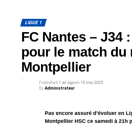
LIGUE 1
FC Nantes – J34 : 
pour le match du 
Montpellier
Published
1 an ago
on
15 mai 2025
By
Administrateur
Pas encore assuré d’évoluer en Lig
Montpellier HSC ce samedi à 21h p