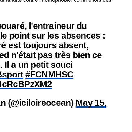
our la lutte contre l’homophobie, comme lors des
uaré, l'entraineur du
 le point sur les absences :
 est toujours absent,
 n'était pas très bien ce
 Il a un petit souci
sport
#FCNMHSC
m/NcRcBPzXM2
an (@iciloireocean)
May 15,