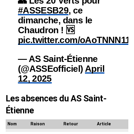
👥 Les 20 Verts pour
#ASSESB29
, ce
dimanche, dans le
Chaudron ! 🆚
pic.twitter.com/oAoTNNN11
— AS Saint-Étienne
(@ASSEofficiel)
April
12, 2025
Les absences du AS Saint-
Étienne
Nom
Raison
Retour
Article