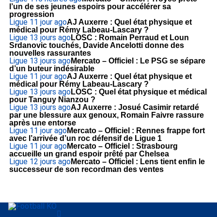
l’un de ses jeunes espoirs pour accélérer sa
progression
Ligue 1
1 jour ago
AJ Auxerre : Quel état physique et
médical pour Rémy Labeau-Lascary ?
Ligue 1
3 jours ago
LOSC : Romain Perraud et Loun
Srdanovic touchés, Davide Ancelotti donne des
nouvelles rassurantes
Ligue 1
3 jours ago
Mercato – Officiel : Le PSG se sépare
d’un buteur indésirable
Ligue 1
1 jour ago
AJ Auxerre : Quel état physique et
médical pour Rémy Labeau-Lascary ?
Ligue 1
3 jours ago
LOSC : Quel état physique et médical
pour Tanguy Nianzou ?
Ligue 1
3 jours ago
AJ Auxerre : Josué Casimir retardé
par une blessure aux genoux, Romain Faivre rassure
après une entorse
Ligue 1
1 jour ago
Mercato – Officiel : Rennes frappe fort
avec l’arrivée d’un roc défensif de Ligue 1
Ligue 1
1 jour ago
Mercato – Officiel : Strasbourg
accueille un grand espoir prêté par Chelsea
Ligue 1
2 jours ago
Mercato – Officiel : Lens tient enfin le
successeur de son recordman des ventes