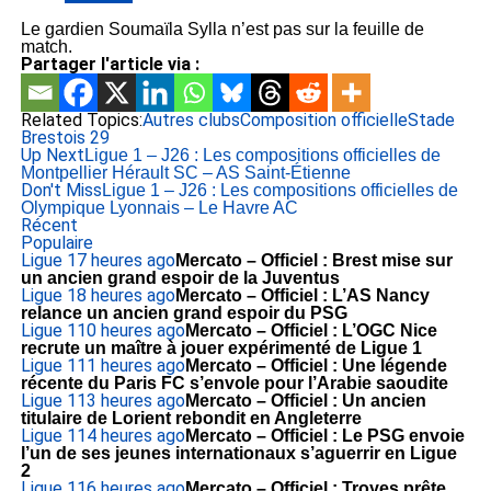
Le gardien Soumaïla Sylla n’est pas sur la feuille de
match.
Partager l'article via :
Related Topics:
Autres clubs
Composition officielle
Stade
Brestois 29
Up Next
Ligue 1 – J26 : Les compositions officielles de
Montpellier Hérault SC – AS Saint-Étienne
Don't Miss
Ligue 1 – J26 : Les compositions officielles de
Olympique Lyonnais – Le Havre AC
Récent
Populaire
Ligue 1
7 heures ago
Mercato – Officiel : Brest mise sur
un ancien grand espoir de la Juventus
Ligue 1
8 heures ago
Mercato – Officiel : L’AS Nancy
relance un ancien grand espoir du PSG
Ligue 1
10 heures ago
Mercato – Officiel : L’OGC Nice
recrute un maître à jouer expérimenté de Ligue 1
Ligue 1
11 heures ago
Mercato – Officiel : Une légende
récente du Paris FC s’envole pour l’Arabie saoudite
Ligue 1
13 heures ago
Mercato – Officiel : Un ancien
titulaire de Lorient rebondit en Angleterre
Ligue 1
14 heures ago
Mercato – Officiel : Le PSG envoie
l’un de ses jeunes internationaux s’aguerrir en Ligue
2
Ligue 1
16 heures ago
Mercato – Officiel : Troyes prête