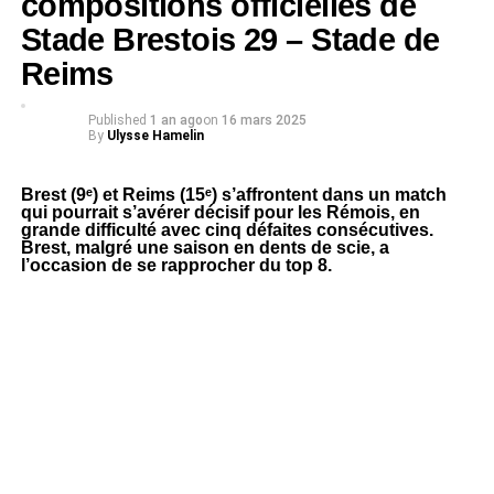
compositions officielles de
Stade Brestois 29 – Stade de
Reims
Published
1 an ago
on
16 mars 2025
By
Ulysse Hamelin
Brest (9ᵉ) et Reims (15ᵉ) s’affrontent dans un match
qui pourrait s’avérer décisif pour les Rémois, en
grande difficulté avec cinq défaites consécutives.
Brest, malgré une saison en dents de scie, a
l’occasion de se rapprocher du top 8.