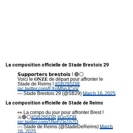
La composition officielle de Stade Brestois 29
𝗦𝘂𝗽𝗽𝗼𝗿𝘁𝗲𝗿𝘀 𝗯𝗿𝗲𝘀𝘁𝗼𝗶𝘀 ! 🔴⚪
Voici le 𝐎𝐍𝐙𝐄 de départ pour affronter le
Stade de Reims !
#SB29SDR
pic.twitter.com/EXoMbpJCnV
— Stade Brestois 29 (@SB29)
March 16, 2025
La composition officielle de Stade de Reims
👀 La compo du jour pour affronter Brest !
⚔️🔴⚪️
#SB29SDR
#GoSDR
pic.twitter.com/1BeEQg1h7Q
— Stade de Reims (@StadeDeReims)
March
16, 2025