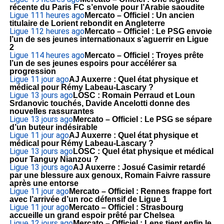
récente du Paris FC s’envole pour l’Arabie saoudite
Ligue 1
11 heures ago
Mercato – Officiel : Un ancien
titulaire de Lorient rebondit en Angleterre
Ligue 1
12 heures ago
Mercato – Officiel : Le PSG envoie
l’un de ses jeunes internationaux s’aguerrir en Ligue
2
Ligue 1
14 heures ago
Mercato – Officiel : Troyes prête
l’un de ses jeunes espoirs pour accélérer sa
progression
Ligue 1
1 jour ago
AJ Auxerre : Quel état physique et
médical pour Rémy Labeau-Lascary ?
Ligue 1
3 jours ago
LOSC : Romain Perraud et Loun
Srdanovic touchés, Davide Ancelotti donne des
nouvelles rassurantes
Ligue 1
3 jours ago
Mercato – Officiel : Le PSG se sépare
d’un buteur indésirable
Ligue 1
1 jour ago
AJ Auxerre : Quel état physique et
médical pour Rémy Labeau-Lascary ?
Ligue 1
3 jours ago
LOSC : Quel état physique et médical
pour Tanguy Nianzou ?
Ligue 1
3 jours ago
AJ Auxerre : Josué Casimir retardé
par une blessure aux genoux, Romain Faivre rassure
après une entorse
Ligue 1
1 jour ago
Mercato – Officiel : Rennes frappe fort
avec l’arrivée d’un roc défensif de Ligue 1
Ligue 1
1 jour ago
Mercato – Officiel : Strasbourg
accueille un grand espoir prêté par Chelsea
Ligue 1
2 jours ago
Mercato – Officiel : Lens tient enfin le