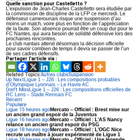
Quelle sanction pour Castelletto ?
L’expulsion de Jean-Charles Castelletto sera étudiée par
la commission de discipline de la LFP ce mercredi. Le
défenseur camerounais risque une suspension d’au
moins un match, voire plus en fonction de l’appréciation
de la faute. Son absence pourrait être un coup dur pour le
FC Nantes, qui aura besoin de solidité défensive lors des
prochaines rencontres.
Le club nantais attend désormais la décision officielle
pour savoir combien de temps il devra se passer de l’un
de ses cadres défensifs.
Partager l'article via :
Related Topics:
Autres clubs
Suspension
Up Next
Ligue 1 – J26 : Les compositions probables
d’Olympique Lyonnais – Le Havre AC
Don't Miss
Ligue 1 – J26 : Les compositions officielles de
RC Lens – Stade Rennais FC
Récent
Populaire
Ligue 1
5 heures ago
Mercato – Officiel : Brest mise sur
un ancien grand espoir de la Juventus
Ligue 1
6 heures ago
Mercato – Officiel : L’AS Nancy
relance un ancien grand espoir du PSG
Ligue 1
8 heures ago
Mercato – Officiel : L’OGC Nice
recrute un maître à jouer expérimenté de Ligue 1
Ligue 1
9 heures ago
Mercato – Officiel : Une légende