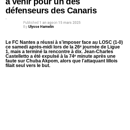
à venir pour un des
défenseurs des Canaris
Published
1 an ago
on
15 mars 2025
By
Ulysse Hamelin
Le FC Nantes a réussi à s’imposer face au LOSC (1-0)
ce samedi après-midi lors de la 26ᵉ journée de Ligue
1, mais a terminé la rencontre à dix. Jean-Charles
Castelletto a été expulsé à la 74ᵉ minute après une
faute sur Chuba Akpom, alors que l’attaquant lillois
filait seul vers le but.