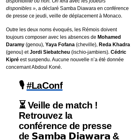
disponibilité ou non. On fera avec les joueurs
disponibles »
, a déclaré Samba Diawara en conférence
de presse ce jeudi, veille de déplacement à Monaco.
Outre les deux noms évoqués, les Rémois doivent
toujours composer avec les absences de
Mohamed
Daramy
(genou),
Yaya
Fofana
(cheville),
Reda
Khadra
(genou) et
Jordi
Siebatcheu
(ischio-jambiers).
Cédric
Kipré
est suspendu. Aucune nouvelle n’a été donnée
concernant Abdoul Koné.
🎙️
#LaConf
⏳ Veille de match !
Retrouvez la
conférence de presse
de 𝗦𝗮𝗺𝗯𝗮 𝗗𝗶𝗮𝘄𝗮𝗿𝗮 &