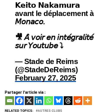
𝗞𝗲𝗶𝘁𝗼 𝗡𝗮𝗸𝗮𝗺𝘂𝗿𝗮
avant le déplacement à
𝘔𝘰𝘯𝘢𝘤𝘰.
🎥 𝘈̀ 𝘷𝘰𝘪𝘳 𝘦𝘯 𝘪𝘯𝘵𝘦́𝘨𝘳𝘢𝘭𝘪𝘵𝘦́
𝘴𝘶𝘳 𝘠𝘰𝘶𝘵𝘶𝘣𝘦 ⤵️
— Stade de Reims
(@StadeDeReims)
February 27, 2025
Partager l'article via :
RELATED TOPICS:
AUTRES CLUBS