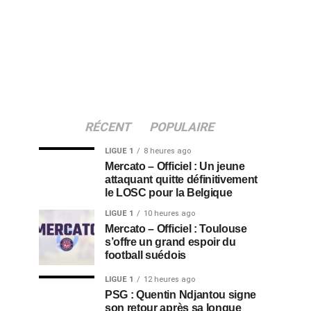
RÉCENT
POPULAIRE
LIGUE 1
8 heures ago
Mercato – Officiel : Un jeune
attaquant quitte définitivement
le LOSC pour la Belgique
LIGUE 1
10 heures ago
Mercato – Officiel : Toulouse
s’offre un grand espoir du
football suédois
LIGUE 1
12 heures ago
PSG : Quentin Ndjantou signe
son retour après sa longue