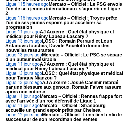
Ligue 1
15 heures ago
Mercato – Officiel : Le PSG envoie
l’un de ses jeunes internationaux s’aguerrir en Ligue
2
Ligue 1
16 heures ago
Mercato – Officiel : Troyes prête
l’un de ses jeunes espoirs pour accélérer sa
progression
Ligue 1
1 jour ago
AJ Auxerre : Quel état physique et
médical pour Rémy Labeau-Lascary ?
Ligue 1
3 jours ago
LOSC : Romain Perraud et Loun
Srdanovic touchés, Davide Ancelotti donne des
nouvelles rassurantes
Ligue 1
3 jours ago
Mercato – Officiel : Le PSG se sépare
d’un buteur indésirable
Ligue 1
1 jour ago
AJ Auxerre : Quel état physique et
médical pour Rémy Labeau-Lascary ?
Ligue 1
3 jours ago
LOSC : Quel état physique et médical
pour Tanguy Nianzou ?
Ligue 1
3 jours ago
AJ Auxerre : Josué Casimir retardé
par une blessure aux genoux, Romain Faivre rassure
après une entorse
Ligue 1
1 jour ago
Mercato – Officiel : Rennes frappe fort
avec l’arrivée d’un roc défensif de Ligue 1
Ligue 1
1 jour ago
Mercato – Officiel : Strasbourg
accueille un grand espoir prêté par Chelsea
Ligue 1
2 jours ago
Mercato – Officiel : Lens tient enfin le
successeur de son recordman des ventes