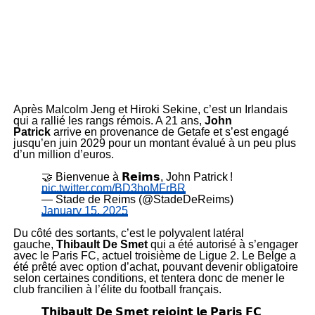
Après Malcolm Jeng et Hiroki Sekine, c’est un Irlandais
qui a rallié les rangs rémois. A 21 ans,
John
Patrick
arrive en provenance de Getafe et s’est engagé
jusqu’en juin 2029 pour un montant évalué à un peu plus
d’un million d’euros.
🤝 Bienvenue à 𝗥𝗲𝗶𝗺𝘀, John Patrick !
pic.twitter.com/BD3hoMFrBR
— Stade de Reims (@StadeDeReims)
January 15, 2025
Du côté des sortants, c’est le polyvalent latéral
gauche,
Thibault De Smet
qui a été autorisé à s’engager
avec le Paris FC, actuel troisième de Ligue 2. Le Belge a
été prêté avec option d’achat, pouvant devenir obligatoire
selon certaines conditions, et tentera donc de mener le
club francilien à l’élite du football français.
𝗧𝗵𝗶𝗯𝗮𝘂𝗹𝘁 𝗗𝗲 𝗦𝗺𝗲𝘁 𝗿𝗲𝗷𝗼𝗶𝗻𝘁 𝗹𝗲 𝗣𝗮𝗿𝗶𝘀 𝗙𝗖