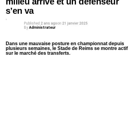
milieu arrive et un défenseur
s’en va
Published
2 ans ago
on
21 janvier 2025
By
Administrateur
Dans une mauvaise posture en championnat depuis
plusieurs semaines, le Stade de Reims se montre actif
sur le marché des transferts.