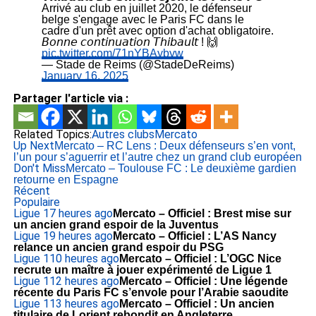
Arrivé au club en juillet 2020, le défenseur
belge s'engage avec le Paris FC dans le
cadre d'un prêt avec option d'achat obligatoire.
𝘉𝘰𝘯𝘯𝘦 𝘤𝘰𝘯𝘵𝘪𝘯𝘶𝘢𝘵𝘪𝘰𝘯 𝘛𝘩𝘪𝘣𝘢𝘶𝘭𝘵 ! 🙌
pic.twitter.com/71nYBAybyw
— Stade de Reims (@StadeDeReims)
January 16, 2025
Partager l'article via :
Related Topics:
Autres clubs
Mercato
Up Next
Mercato – RC Lens : Deux défenseurs s’en vont,
l’un pour s’aguerrir et l’autre chez un grand club européen
Don't Miss
Mercato – Toulouse FC : Le deuxième gardien
retourne en Espagne
Récent
Populaire
Ligue 1
7 heures ago
Mercato – Officiel : Brest mise sur
un ancien grand espoir de la Juventus
Ligue 1
9 heures ago
Mercato – Officiel : L’AS Nancy
relance un ancien grand espoir du PSG
Ligue 1
10 heures ago
Mercato – Officiel : L’OGC Nice
recrute un maître à jouer expérimenté de Ligue 1
Ligue 1
12 heures ago
Mercato – Officiel : Une légende
récente du Paris FC s’envole pour l’Arabie saoudite
Ligue 1
13 heures ago
Mercato – Officiel : Un ancien
titulaire de Lorient rebondit en Angleterre