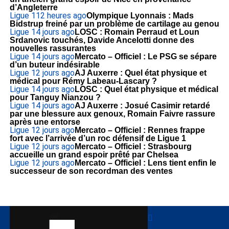
d’Angleterre
Ligue 1
12 heures ago
Olympique Lyonnais : Mads
Bidstrup freiné par un problème de cartilage au genou
Ligue 1
4 jours ago
LOSC : Romain Perraud et Loun
Srdanovic touchés, Davide Ancelotti donne des
nouvelles rassurantes
Ligue 1
4 jours ago
Mercato – Officiel : Le PSG se sépare
d’un buteur indésirable
Ligue 1
2 jours ago
AJ Auxerre : Quel état physique et
médical pour Rémy Labeau-Lascary ?
Ligue 1
4 jours ago
LOSC : Quel état physique et médical
pour Tanguy Nianzou ?
Ligue 1
4 jours ago
AJ Auxerre : Josué Casimir retardé
par une blessure aux genoux, Romain Faivre rassure
après une entorse
Ligue 1
2 jours ago
Mercato – Officiel : Rennes frappe
fort avec l’arrivée d’un roc défensif de Ligue 1
Ligue 1
2 jours ago
Mercato – Officiel : Strasbourg
accueille un grand espoir prêté par Chelsea
Ligue 1
2 jours ago
Mercato – Officiel : Lens tient enfin le
successeur de son recordman des ventes