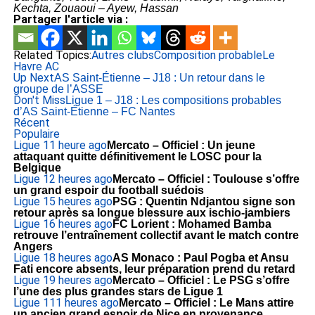
Kechta, Zouaoui – Ayew, Hassan
Partager l'article via :
Related Topics:
Autres clubs
Composition probable
Le
Havre AC
Up Next
AS Saint-Étienne – J18 : Un retour dans le
groupe de l’ASSE
Don't Miss
Ligue 1 – J18 : Les compositions probables
d’AS Saint-Étienne – FC Nantes
Récent
Populaire
Ligue 1
1 heure ago
Mercato – Officiel : Un jeune
attaquant quitte définitivement le LOSC pour la
Belgique
Ligue 1
2 heures ago
Mercato – Officiel : Toulouse s’offre
un grand espoir du football suédois
Ligue 1
5 heures ago
PSG : Quentin Ndjantou signe son
retour après sa longue blessure aux ischio-jambiers
Ligue 1
6 heures ago
FC Lorient : Mohamed Bamba
retrouve l’entraînement collectif avant le match contre
Angers
Ligue 1
8 heures ago
AS Monaco : Paul Pogba et Ansu
Fati encore absents, leur préparation prend du retard
Ligue 1
9 heures ago
Mercato – Officiel : Le PSG s’offre
l’une des plus grandes stars de Ligue 1
Ligue 1
11 heures ago
Mercato – Officiel : Le Mans attire
un ancien grand espoir de Nice en provenance