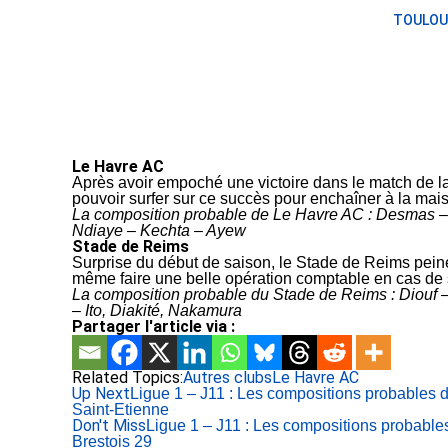
TOULOU
Le Havre AC
Après avoir empoché une victoire dans le match de la
pouvoir surfer sur ce succès pour enchaîner à la maiso
La composition probable de Le Havre AC : Desmas – N
Ndiaye – Kechta – Ayew
Stade de Reims
Surprise du début de saison, le Stade de Reims peine
même faire une belle opération comptable en cas de s
La composition probable du Stade de Reims : Diouf
– Ito, Diakité, Nakamura
Partager l'article via :
Related Topics:
Autres clubs
Le Havre AC
Up Next
Ligue 1 – J11 : Les compositions probables
Saint-Etienne
Don't Miss
Ligue 1 – J11 : Les compositions probabl
Brestois 29