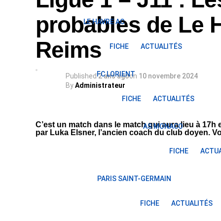
probables de Le 
LE HAVRE AC
Reims
FICHE
ACTUALITÉS
FC LORIENT
Published
2 ans ago
on
10 novembre 2024
By
Administrateur
FICHE
ACTUALITÉS
C’est un match dans le match qui aura lieu à 17h 
AS MONACO
par Luka Elsner, l’ancien coach du club doyen. Vo
FICHE
ACTUA
PARIS SAINT-GERMAIN
FICHE
ACTUALITÉS