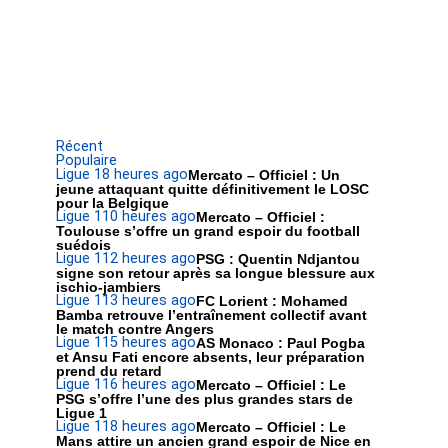
Récent
Populaire
Ligue 1
8 heures ago
Mercato – Officiel : Un
jeune attaquant quitte définitivement le LOSC
pour la Belgique
Ligue 1
10 heures ago
Mercato – Officiel :
Toulouse s’offre un grand espoir du football
suédois
Ligue 1
12 heures ago
PSG : Quentin Ndjantou
signe son retour après sa longue blessure aux
ischio-jambiers
Ligue 1
13 heures ago
FC Lorient : Mohamed
Bamba retrouve l’entraînement collectif avant
le match contre Angers
Ligue 1
15 heures ago
AS Monaco : Paul Pogba
et Ansu Fati encore absents, leur préparation
prend du retard
Ligue 1
16 heures ago
Mercato – Officiel : Le
PSG s’offre l’une des plus grandes stars de
Ligue 1
Ligue 1
18 heures ago
Mercato – Officiel : Le
Mans attire un ancien grand espoir de Nice en