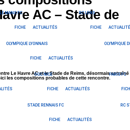
Havre AC – Stade de
LE MANS FC
RC LENS
FICHE
ACTUALITÉS
FICHE
ACTUALIT
OLYMPIQUE LYONNAIS
OLYMPIQUE D
FICHE
ACTUALITÉS
entre Le Havre AC et le Stade de Reims, désormais entraîné
OGC NICE
PARIS FC
ici les compositions probables de cette rencontre.
LITÉS
FICHE
ACTUALITÉS
FIC
STADE RENNAIS FC
RC 
FICHE
ACTUALITÉS