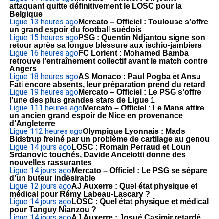
attaquant quitte définitivement le LOSC pour la
Belgique
Ligue 1
3 heures ago
Mercato – Officiel : Toulouse s’offre
un grand espoir du football suédois
Ligue 1
5 heures ago
PSG : Quentin Ndjantou signe son
retour après sa longue blessure aux ischio-jambiers
Ligue 1
6 heures ago
FC Lorient : Mohamed Bamba
retrouve l’entraînement collectif avant le match contre
Angers
Ligue 1
8 heures ago
AS Monaco : Paul Pogba et Ansu
Fati encore absents, leur préparation prend du retard
Ligue 1
9 heures ago
Mercato – Officiel : Le PSG s’offre
l’une des plus grandes stars de Ligue 1
Ligue 1
11 heures ago
Mercato – Officiel : Le Mans attire
un ancien grand espoir de Nice en provenance
d’Angleterre
Ligue 1
12 heures ago
Olympique Lyonnais : Mads
Bidstrup freiné par un problème de cartilage au genou
Ligue 1
4 jours ago
LOSC : Romain Perraud et Loun
Srdanovic touchés, Davide Ancelotti donne des
nouvelles rassurantes
Ligue 1
4 jours ago
Mercato – Officiel : Le PSG se sépare
d’un buteur indésirable
Ligue 1
2 jours ago
AJ Auxerre : Quel état physique et
médical pour Rémy Labeau-Lascary ?
Ligue 1
4 jours ago
LOSC : Quel état physique et médical
pour Tanguy Nianzou ?
Ligue 1
4 jours ago
AJ Auxerre : Josué Casimir retardé