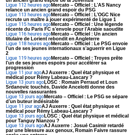
un ancien grand espoir de la Juventus
Ligue 1
12 heures ago
Mercato – Officiel : L’AS Nancy
relance un ancien grand espoir du PSG
Ligue 1
13 heures ago
Mercato – Officiel : L’OGC Nice
recrute un maître à jouer expérimenté de Ligue 1
Ligue 1
15 heures ago
Mercato – Officiel : Une légende
récente du Paris FC s’envole pour l’Arabie saoudite
Ligue 1
16 heures ago
Mercato – Officiel : Un ancien
titulaire de Lorient rebondit en Angleterre
Ligue 1
18 heures ago
Mercato – Officiel : Le PSG envoie
l’un de ses jeunes internationaux s’aguerrir en Ligue
2
Ligue 1
19 heures ago
Mercato – Officiel : Troyes prête
l’un de ses jeunes espoirs pour accélérer sa
progression
Ligue 1
1 jour ago
AJ Auxerre : Quel état physique et
médical pour Rémy Labeau-Lascary ?
Ligue 1
3 jours ago
LOSC : Romain Perraud et Loun
Srdanovic touchés, Davide Ancelotti donne des
nouvelles rassurantes
Ligue 1
3 jours ago
Mercato – Officiel : Le PSG se sépare
d’un buteur indésirable
Ligue 1
1 jour ago
AJ Auxerre : Quel état physique et
médical pour Rémy Labeau-Lascary ?
Ligue 1
3 jours ago
LOSC : Quel état physique et médical
pour Tanguy Nianzou ?
Ligue 1
3 jours ago
AJ Auxerre : Josué Casimir retardé
par une blessure aux genoux, Romain Faivre rassure