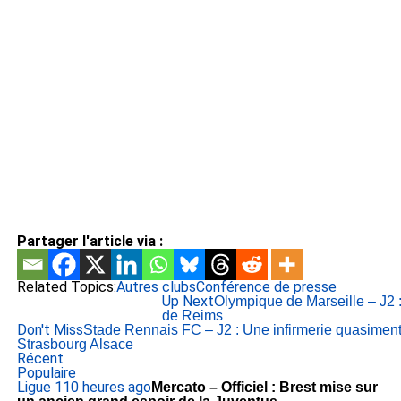
Partager l'article via :
Related Topics:
Autres clubs
Conférence de presse
Up Next
Olympique de Marseille – J2 : 
de Reims
Don't Miss
Stade Rennais FC – J2 : Une infirmerie quasiment
Strasbourg Alsace
Récent
Populaire
Ligue 1
10 heures ago
Mercato – Officiel : Brest mise sur