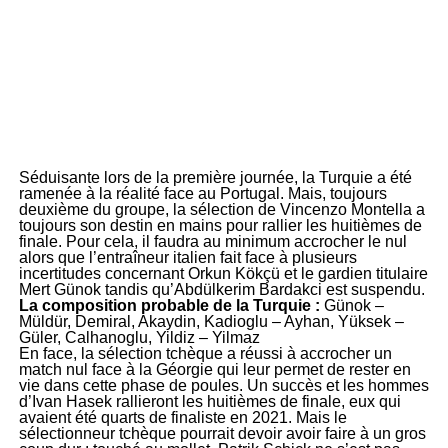
Séduisante lors de la première journée, la Turquie a été
ramenée à la réalité face au Portugal. Mais, toujours
deuxième du groupe, la sélection de Vincenzo Montella a
toujours son destin en mains pour rallier les huitièmes de
finale. Pour cela, il faudra au minimum accrocher le nul
alors que l’entraîneur italien fait face à plusieurs
incertitudes concernant Orkun Kökçü et le gardien titulaire
Mert Günok tandis qu’Abdülkerim Bardakci est suspendu.
La composition probable de la Turquie :
Günok –
Müldür, Demiral, Akaydin, Kadioglu – Ayhan, Yüksek –
Güler, Calhanoglu, Yildiz – Yilmaz
En face, la sélection tchèque a réussi à accrocher un
match nul face à la Géorgie qui leur permet de rester en
vie dans cette phase de poules. Un succès et les hommes
d’Ivan Hasek rallieront les huitièmes de finale, eux qui
avaient été quarts de finaliste en 2021. Mais le
sélectionneur tchèque pourrait devoir avoir faire à un gros