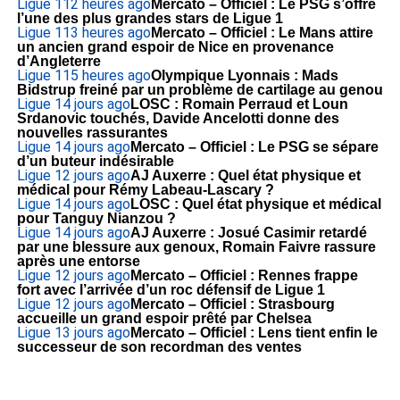
Ligue 1
12 heures ago
Mercato – Officiel : Le PSG s’offre
l’une des plus grandes stars de Ligue 1
Ligue 1
13 heures ago
Mercato – Officiel : Le Mans attire
un ancien grand espoir de Nice en provenance
d’Angleterre
Ligue 1
15 heures ago
Olympique Lyonnais : Mads
Bidstrup freiné par un problème de cartilage au genou
Ligue 1
4 jours ago
LOSC : Romain Perraud et Loun
Srdanovic touchés, Davide Ancelotti donne des
nouvelles rassurantes
Ligue 1
4 jours ago
Mercato – Officiel : Le PSG se sépare
d’un buteur indésirable
Ligue 1
2 jours ago
AJ Auxerre : Quel état physique et
médical pour Rémy Labeau-Lascary ?
Ligue 1
4 jours ago
LOSC : Quel état physique et médical
pour Tanguy Nianzou ?
Ligue 1
4 jours ago
AJ Auxerre : Josué Casimir retardé
par une blessure aux genoux, Romain Faivre rassure
après une entorse
Ligue 1
2 jours ago
Mercato – Officiel : Rennes frappe
fort avec l’arrivée d’un roc défensif de Ligue 1
Ligue 1
2 jours ago
Mercato – Officiel : Strasbourg
accueille un grand espoir prêté par Chelsea
Ligue 1
3 jours ago
Mercato – Officiel : Lens tient enfin le
successeur de son recordman des ventes