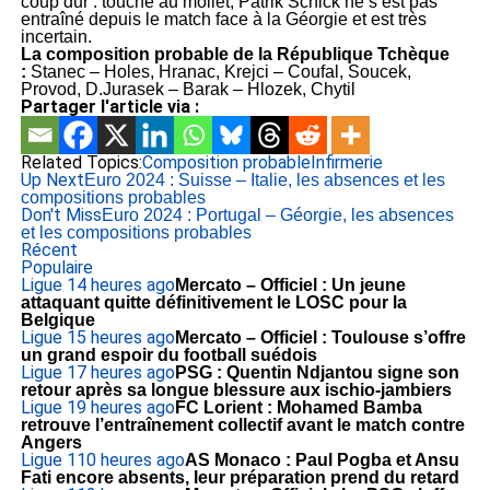
coup dur : touché au mollet, Patrik Schick ne s’est pas
entraîné depuis le match face à la Géorgie et est très
incertain.
La composition probable de la République Tchèque
:
Stanec – Holes, Hranac, Krejci – Coufal, Soucek,
Provod, D.Jurasek – Barak – Hlozek, Chytil
Partager l'article via :
Related Topics:
Composition probable
Infirmerie
Up Next
Euro 2024 : Suisse – Italie, les absences et les
compositions probables
Don't Miss
Euro 2024 : Portugal – Géorgie, les absences
et les compositions probables
Récent
Populaire
Ligue 1
4 heures ago
Mercato – Officiel : Un jeune
attaquant quitte définitivement le LOSC pour la
Belgique
Ligue 1
5 heures ago
Mercato – Officiel : Toulouse s’offre
un grand espoir du football suédois
Ligue 1
7 heures ago
PSG : Quentin Ndjantou signe son
retour après sa longue blessure aux ischio-jambiers
Ligue 1
9 heures ago
FC Lorient : Mohamed Bamba
retrouve l’entraînement collectif avant le match contre
Angers
Ligue 1
10 heures ago
AS Monaco : Paul Pogba et Ansu
Fati encore absents, leur préparation prend du retard