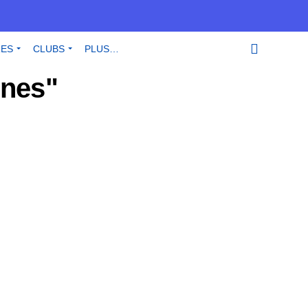
RES
CLUBS
PLUS…
unes"