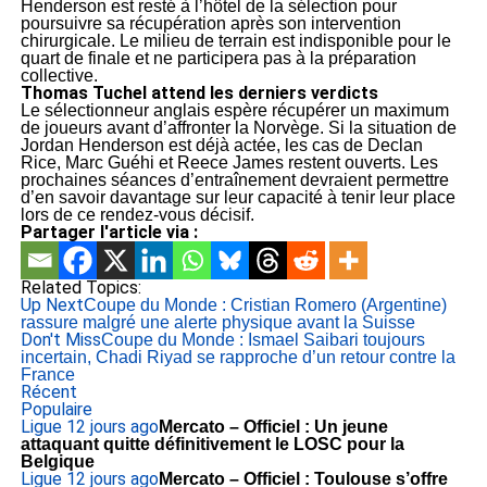
Henderson est resté à l’hôtel de la sélection pour
poursuivre sa récupération après son intervention
chirurgicale. Le milieu de terrain est indisponible pour le
quart de finale et ne participera pas à la préparation
collective.
Thomas Tuchel attend les derniers verdicts
Le sélectionneur anglais espère récupérer un maximum
de joueurs avant d’affronter la Norvège. Si la situation de
Jordan Henderson est déjà actée, les cas de Declan
Rice, Marc Guéhi et Reece James restent ouverts. Les
prochaines séances d’entraînement devraient permettre
d’en savoir davantage sur leur capacité à tenir leur place
lors de ce rendez-vous décisif.
Partager l'article via :
Related Topics:
Up Next
Coupe du Monde : Cristian Romero (Argentine)
rassure malgré une alerte physique avant la Suisse
Don't Miss
Coupe du Monde : Ismael Saibari toujours
incertain, Chadi Riyad se rapproche d’un retour contre la
France
Récent
Populaire
Ligue 1
2 jours ago
Mercato – Officiel : Un jeune
attaquant quitte définitivement le LOSC pour la
Belgique
Ligue 1
2 jours ago
Mercato – Officiel : Toulouse s’offre