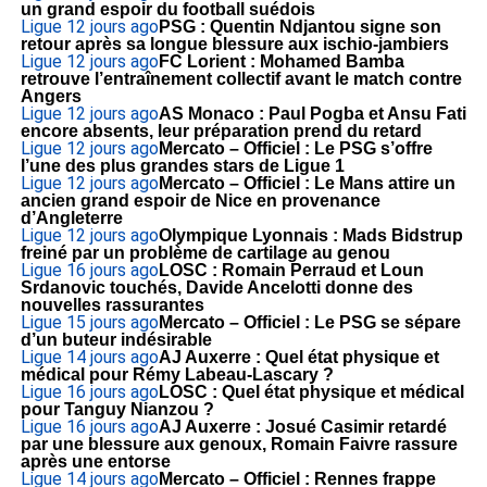
un grand espoir du football suédois
Ligue 1
2 jours ago
PSG : Quentin Ndjantou signe son
retour après sa longue blessure aux ischio-jambiers
Ligue 1
2 jours ago
FC Lorient : Mohamed Bamba
retrouve l’entraînement collectif avant le match contre
Angers
Ligue 1
2 jours ago
AS Monaco : Paul Pogba et Ansu Fati
encore absents, leur préparation prend du retard
Ligue 1
2 jours ago
Mercato – Officiel : Le PSG s’offre
l’une des plus grandes stars de Ligue 1
Ligue 1
2 jours ago
Mercato – Officiel : Le Mans attire un
ancien grand espoir de Nice en provenance
d’Angleterre
Ligue 1
2 jours ago
Olympique Lyonnais : Mads Bidstrup
freiné par un problème de cartilage au genou
Ligue 1
6 jours ago
LOSC : Romain Perraud et Loun
Srdanovic touchés, Davide Ancelotti donne des
nouvelles rassurantes
Ligue 1
5 jours ago
Mercato – Officiel : Le PSG se sépare
d’un buteur indésirable
Ligue 1
4 jours ago
AJ Auxerre : Quel état physique et
médical pour Rémy Labeau-Lascary ?
Ligue 1
6 jours ago
LOSC : Quel état physique et médical
pour Tanguy Nianzou ?
Ligue 1
6 jours ago
AJ Auxerre : Josué Casimir retardé
par une blessure aux genoux, Romain Faivre rassure
après une entorse
Ligue 1
4 jours ago
Mercato – Officiel : Rennes frappe