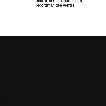
enfin le successeur de son
recordman des ventes
E