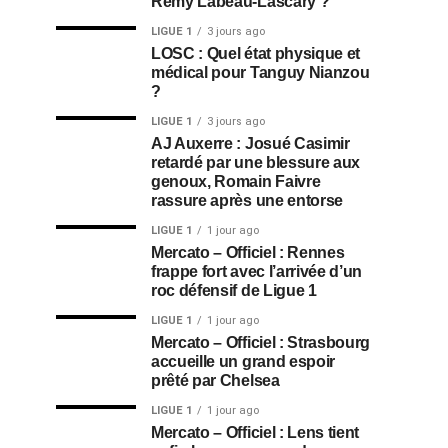
Rémy Labeau-Lascary ?
LIGUE 1
3 jours ago
LOSC : Quel état physique et
médical pour Tanguy Nianzou
?
LIGUE 1
3 jours ago
AJ Auxerre : Josué Casimir
retardé par une blessure aux
genoux, Romain Faivre
rassure après une entorse
LIGUE 1
1 jour ago
Mercato – Officiel : Rennes
frappe fort avec l’arrivée d’un
roc défensif de Ligue 1
LIGUE 1
1 jour ago
Mercato – Officiel : Strasbourg
accueille un grand espoir
prêté par Chelsea
LIGUE 1
1 jour ago
Mercato – Officiel : Lens tient