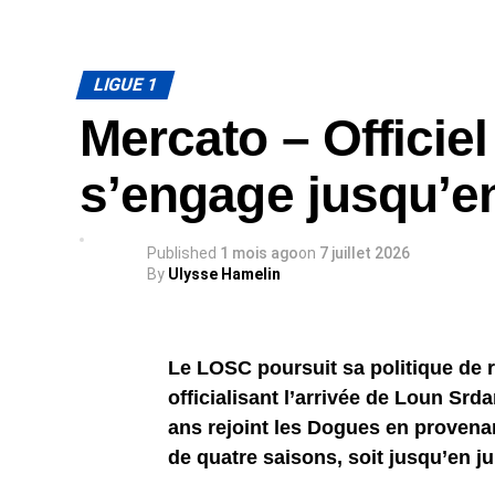
LIGUE 1
Mercato – Officie
s’engage jusqu’en
Published
1 mois ago
on
7 juillet 2026
By
Ulysse Hamelin
Le LOSC poursuit sa politique de r
officialisant l’arrivée de Loun Srda
ans rejoint les Dogues en provena
de quatre saisons, soit jusqu’en ju