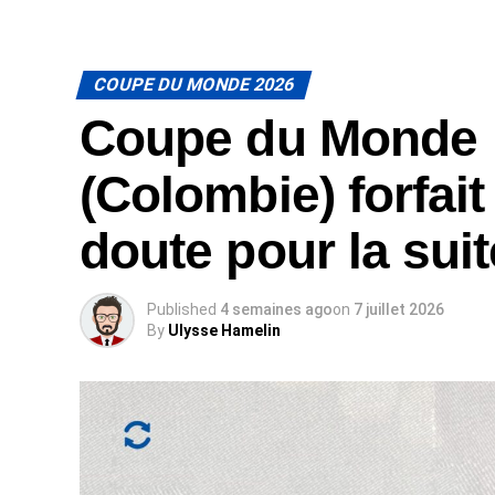
COUPE DU MONDE 2026
Coupe du Monde 
(Colombie) forfait
doute pour la sui
Published
4 semaines ago
on
7 juillet 2026
By
Ulysse Hamelin