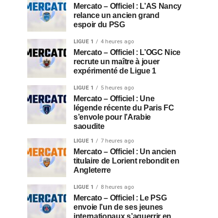
Mercato – Officiel : L’AS Nancy
relance un ancien grand
espoir du PSG
LIGUE 1
4 heures ago
Mercato – Officiel : L’OGC Nice
recrute un maître à jouer
expérimenté de Ligue 1
LIGUE 1
5 heures ago
Mercato – Officiel : Une
légende récente du Paris FC
s’envole pour l’Arabie
saoudite
LIGUE 1
7 heures ago
Mercato – Officiel : Un ancien
titulaire de Lorient rebondit en
Angleterre
LIGUE 1
8 heures ago
Mercato – Officiel : Le PSG
envoie l’un de ses jeunes
internationaux s’aguerrir en