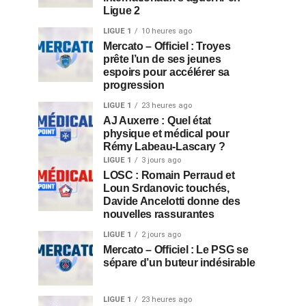
Ligue 2
LIGUE 1
10 heures ago
Mercato – Officiel : Troyes
prête l’un de ses jeunes
espoirs pour accélérer sa
progression
LIGUE 1
23 heures ago
AJ Auxerre : Quel état
physique et médical pour
Rémy Labeau-Lascary ?
LIGUE 1
3 jours ago
LOSC : Romain Perraud et
Loun Srdanovic touchés,
Davide Ancelotti donne des
nouvelles rassurantes
LIGUE 1
2 jours ago
Mercato – Officiel : Le PSG se
sépare d’un buteur indésirable
LIGUE 1
23 heures ago