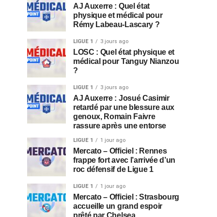
AJ Auxerre : Quel état
physique et médical pour
Rémy Labeau-Lascary ?
LIGUE 1
3 jours ago
LOSC : Quel état physique et
médical pour Tanguy Nianzou
?
LIGUE 1
3 jours ago
AJ Auxerre : Josué Casimir
retardé par une blessure aux
genoux, Romain Faivre
rassure après une entorse
LIGUE 1
1 jour ago
Mercato – Officiel : Rennes
frappe fort avec l’arrivée d’un
roc défensif de Ligue 1
LIGUE 1
1 jour ago
Mercato – Officiel : Strasbourg
accueille un grand espoir
prêté par Chelsea