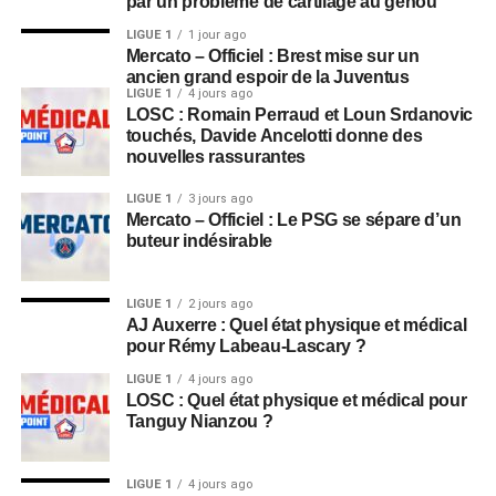
par un problème de cartilage au genou
LIGUE 1
1 jour ago
Mercato – Officiel : Brest mise sur un
ancien grand espoir de la Juventus
LIGUE 1
4 jours ago
LOSC : Romain Perraud et Loun Srdanovic
touchés, Davide Ancelotti donne des
nouvelles rassurantes
LIGUE 1
3 jours ago
Mercato – Officiel : Le PSG se sépare d’un
buteur indésirable
LIGUE 1
2 jours ago
AJ Auxerre : Quel état physique et médical
pour Rémy Labeau-Lascary ?
LIGUE 1
4 jours ago
LOSC : Quel état physique et médical pour
Tanguy Nianzou ?
LIGUE 1
4 jours ago