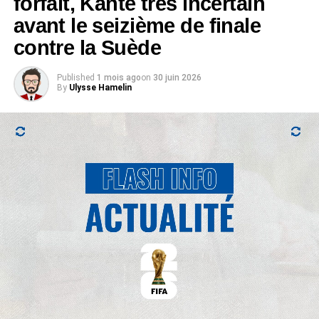
forfait, Kanté très incertain
avant le seizième de finale
contre la Suède
Published
1 mois ago
on
30 juin 2026
By
Ulysse Hamelin