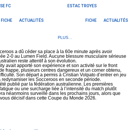
SE FC
ESTAC TROYES
FICHE
ACTUALITÉS
FICHE
ACTUALITÉS
PLUS…
ceroos a dû céder sa place à la 60e minute après avoir
enée 2-0 au Lumen Field. Aucune blessure musculaire sérieuse
ustralien reste attentif à son évolution.
 avait apporté son expérience et son activité sur le front
ve de frappe, plusieurs centres dangereux et un corner obtenu,
ficulté. Son départ a permis à Cristian Volpato d’entrer en jeu
à redynamiser les Socceroos en seconde période.
té publié par la fédération australienne. Les premières
tigue ou une surcharge liée à l’intensité du match plutôt
era néanmoins surveillé dans les prochains jours, alors que
z-vous décisif dans cette Coupe du Monde 2026.