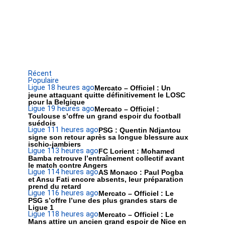
Récent
Populaire
Ligue 1
8 heures ago
Mercato – Officiel : Un
jeune attaquant quitte définitivement le LOSC
pour la Belgique
Ligue 1
9 heures ago
Mercato – Officiel :
Toulouse s’offre un grand espoir du football
suédois
Ligue 1
11 heures ago
PSG : Quentin Ndjantou
signe son retour après sa longue blessure aux
ischio-jambiers
Ligue 1
13 heures ago
FC Lorient : Mohamed
Bamba retrouve l’entraînement collectif avant
le match contre Angers
Ligue 1
14 heures ago
AS Monaco : Paul Pogba
et Ansu Fati encore absents, leur préparation
prend du retard
Ligue 1
16 heures ago
Mercato – Officiel : Le
PSG s’offre l’une des plus grandes stars de
Ligue 1
Ligue 1
18 heures ago
Mercato – Officiel : Le
Mans attire un ancien grand espoir de Nice en