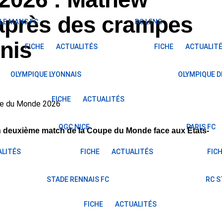
après des crampes
LE MANS FC
RC LENS
Unis
FICHE
ACTUALITÉS
FICHE
ACTUALIT
OLYMPIQUE LYONNAIS
OLYMPIQUE D
FICHE
ACTUALITÉS
OGC NICE
PARIS FC
on deuxième match de la Coupe du Monde face aux États-
LITÉS
FICHE
ACTUALITÉS
FIC
STADE RENNAIS FC
RC 
FICHE
ACTUALITÉS