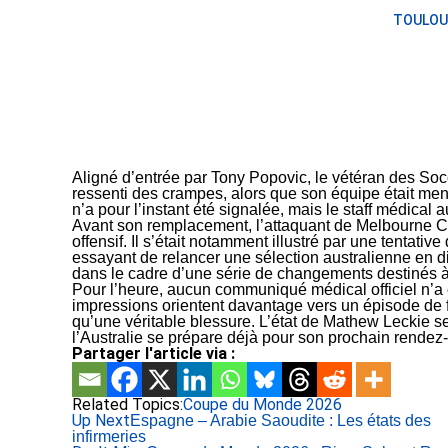
TOULOU
Aligné d’entrée par Tony Popovic, le vétéran des Soc
ressenti des crampes, alors que son équipe était m
n’a pour l’instant été signalée, mais le staff médical a
Avant son remplacement, l’attaquant de Melbourne City
offensif. Il s’était notamment illustré par une tentati
essayant de relancer une sélection australienne en dif
dans le cadre d’une série de changements destinés 
Pour l’heure, aucun communiqué médical officiel n’a é
impressions orientent davantage vers un épisode de fa
qu’une véritable blessure. L’état de Mathew Leckie s
l’Australie se prépare déjà pour son prochain rende
Partager l'article via :
Related Topics:
Coupe du Monde 2026
Up Next
Espagne – Arabie Saoudite : Les états des
infirmeries