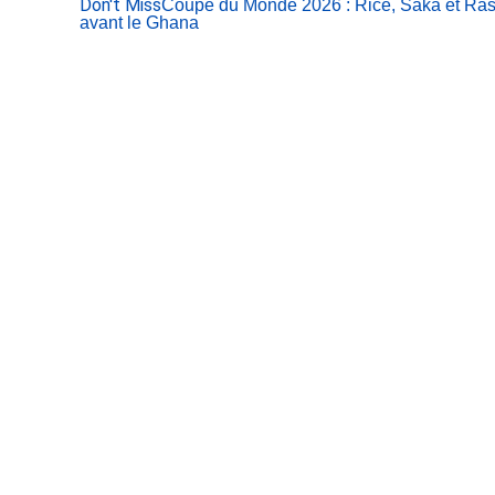
Don't Miss
Coupe du Monde 2026 : Rice, Saka et Rash
avant le Ghana